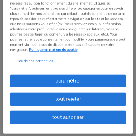
équipements divers, votre rôle est d'organiser et
nécessaires au bon fonctionnement du site Internet. Cliquez sur
“paramétrer”, puis sur les titres des différentes catégories pour en savoir
coordonner la maintenance préventive et...
plus et modifier nos paramètres par défaut. Toutefois, le refus de certains
types de cookies peut affecter votre navigation sur le site et les services
que nous pouvons vous offrir (ex : vous recevrez des publicités moins
adaptées à votre profil lorsque vous naviguerez sur Internet, vous ne
voir l'offre
pourrez pas partager du contenu via les réseaux sociaux, etc.). Vous
pourrez retirer votre consentement ou modifier votre paramétrage à tout
moment via l’icône cookie disponible en bas et à gauche de votre
navigateur.
Politique en matière de cookie
electromécanicien (f/h)
Liste de nos partenaires
4 août 2026
paramétrer
Basse Ham (57)
CDI
33 000 € / an
tout rejeter
Que diriez-vous de contribuer significativement à
l'entretien optimal comme Technicien de
tout autoriser
maintenance (F/H) ? Dans le cadre de ce poste, vous
serez chargé(e) de veiller au bon fonctionnement...