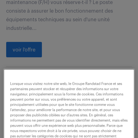
maintenance (F/H) vous réserve-t-il ? Le poste
consiste à assurer le bon fonctionnement des
équipements techniques au sein d'une unité
industrielle...
voir l'offre
coordinateur maintenance (f/h)
Lorsque vous visitez notre site web, le Groupe Randstad France et ses
partenaires peuvent stocker et récupérer des informations sur votre
navigateur, principalement sous la forme de cookies. Ces informations
4 août 2026
peuvent porter sur vous, vos préférences ou votre appareil, et sont
principalement utilisées pour que le site fonctionne comme vous
Mulhouse (68)
CDI
50 000 € / an
l’attendez, pour améliorer la performance de notre site, et pour vous
proposer des publicités ciblées sur d’autres sites. En général, ces
informations ne permettent pas de vous identifier directement, mais elles
Au sein d'une équipe de 20 personnes et d'un
peuvent vous offrir une expérience web plus personnalisée. Parce que
environnement de production équipé de plus de 400
nous respectons votre droit à la vie privée, vous pouvez choisir de ne
pas autoriser les catégories de cookies qui ne sont pas strictement