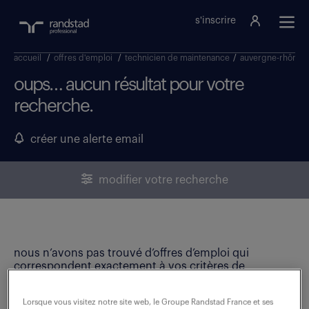
s'inscrire
accueil
/
offres d'emploi
/
technicien de maintenance
/
auvergne-rhône-a
oups… aucun résultat pour votre
recherche.
créer une alerte email
modifier votre recherche
nous n’avons pas trouvé d’offres d’emploi qui
correspondent exactement à vos critères de
recherche. Modifiez vos critères ou créez une alerte
email pour ne manquer aucune opportunité !
Lorsque vous visitez notre site web, le Groupe Randstad France et ses