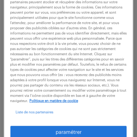
partenaires peuvent stocker et récupérer des informations sur votre
navigateur, principalement sous la forme de cookies. Ces informations
peuvent porter sur vous, vos préférences ou votre appareil, et sont
ne ratez aucune
principalement utilisées pour que le site fonctionne comme vous
l’attendez, pour améliorer la performance de notre site, et pour vous
proposer des publicités ciblées sur d’autres sites. En général, ces
opportunité.
informations ne permettent pas de vous identifier directement, mais elles
peuvent vous offrir une expérience web plus personnalisée. Parce que
nous respectons votre droit à la vie privée, vous pouvez choisir de ne
recevez chaque semaine par mail les offres qui
pas autoriser les catégories de cookies qui ne sont pas strictement
nécessaires au bon fonctionnement du site Internet. Cliquez sur
correspondent à votre dernière recherche.
“paramétrer”, puis sur les titres des différentes catégories pour en savoir
plus et modifier nos paramètres par défaut. Toutefois, le refus de certains
types de cookies peut affecter votre navigation sur le site et les services
que nous pouvons vous offrir (ex : vous recevrez des publicités moins
créer une alerte
adaptées à votre profil lorsque vous naviguerez sur Internet, vous ne
pourrez pas partager du contenu via les réseaux sociaux, etc.). Vous
pourrez retirer votre consentement ou modifier votre paramétrage à tout
moment via l’icône cookie disponible en bas et à gauche de votre
navigateur.
Politique en matière de cookie
Liste de nos partenaires
partagez-nous
paramétrer
votre CV !