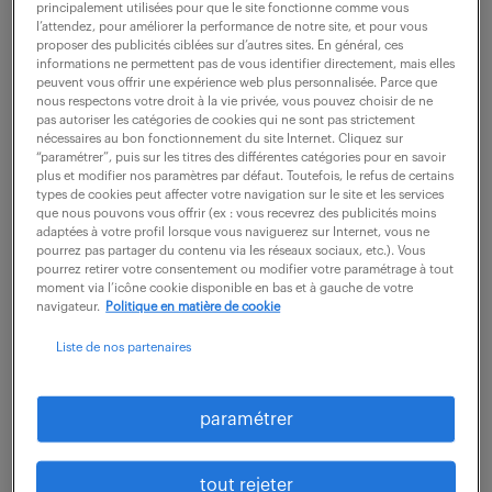
principalement utilisées pour que le site fonctionne comme vous
Engineering, vous apporterez un support
l’attendez, pour améliorer la performance de notre site, et pour vous
opérationnel et technique pour l'entretien des
proposer des publicités ciblées sur d’autres sites. En général, ces
informations ne permettent pas de vous identifier directement, mais elles
infrastructures et la réalisation des projets Travaux...
peuvent vous offrir une expérience web plus personnalisée. Parce que
nous respectons votre droit à la vie privée, vous pouvez choisir de ne
pas autoriser les catégories de cookies qui ne sont pas strictement
nécessaires au bon fonctionnement du site Internet. Cliquez sur
voir l'offre
“paramétrer”, puis sur les titres des différentes catégories pour en savoir
plus et modifier nos paramètres par défaut. Toutefois, le refus de certains
types de cookies peut affecter votre navigation sur le site et les services
que nous pouvons vous offrir (ex : vous recevrez des publicités moins
adaptées à votre profil lorsque vous naviguerez sur Internet, vous ne
pourrez pas partager du contenu via les réseaux sociaux, etc.). Vous
technicien sav d'engin de
pourrez retirer votre consentement ou modifier votre paramétrage à tout
maintenance (f/h)
moment via l’icône cookie disponible en bas et à gauche de votre
navigateur.
Politique en matière de cookie
4 mai 2026
Liste de nos partenaires
Evreux (27)
CDI
28 500 - 33 500 € / an
paramétrer
Comment le poste de Technicien dépanneur SAV
(F/H) pourrait-il enrichir votre parcours professionnel
tout rejeter