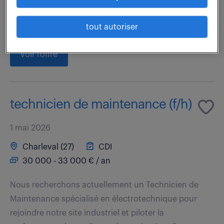
? En tant que professionnel(le) en charge des
interventions techniques, vous assurerez la...
tout autoriser
voir l'offre
technicien de maintenance (f/h)
1 mai 2026
Charleval (27)
CDI
30 000 - 33 000 € / an
Nous recherchons actuellement un Technicien de
Maintenance spécialisé en électrotechnique pour
rejoindre notre site industriel et piloter la