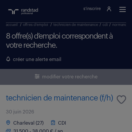
s'inscrire
accueil
/
offres d'emploi
/
technicien de maintenance
/
cdi
/
normandie
8 offre(s) d’emploi correspondent à
votre recherche.
créer une alerte email
modifier votre recherche
technicien de maintenance (f/h)
30 juin 2026
Charleval (27)
CDI
31 500 - 38 000 € / an