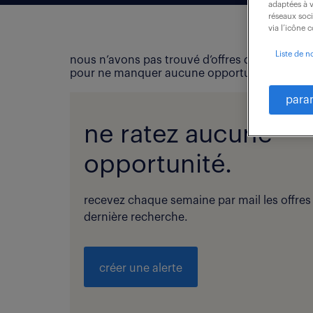
adaptées à v
réseaux soc
via l’icône 
Liste de n
nous n’avons pas trouvé d’offres d’emploi qui
pour ne manquer aucune opportunité !
para
ne ratez aucune
opportunité.
recevez chaque semaine par mail les offres
dernière recherche.
créer une alerte