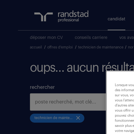
candidat
déposer mon CV
conseils carriere
vos av
accueil
/
offres d'emploi
/
technicien de maintenance
/
no
oups… aucun résulta
Lorsque vous
rechercher
des informat
sur vous, vo
vous l’atten
d’autres sit
vous offrir 
pouvez chois
technicien de maintenance
fonctionneme
savoir plus 
votre naviga