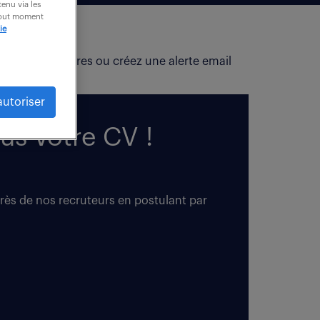
enu via les
 tout moment
ie
fiez vos critères ou créez une alerte email
autoriser
us votre CV !
près de nos recruteurs en postulant par