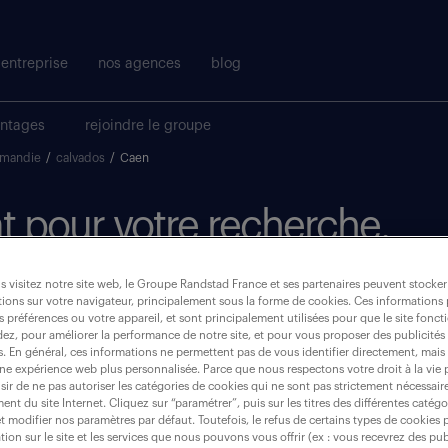
entreprise
nos agences
blog
antages
rejoindre le groupe
rmandie
/
calvados
/
Caen
t pour votre recherche.
 visitez notre site web, le Groupe Randstad France et ses partenaires peuvent stocker
où ?
ions sur votre navigateur, principalement sous la forme de cookies. Ces informations
s préférences ou votre appareil, et sont principalement utilisées pour que le site fo
dez, pour améliorer la performance de notre site, et pour vous proposer des publicités 
es. En général, ces informations ne permettent pas de vous identifier directement, mais
une expérience web plus personnalisée. Parce que nous respectons votre droit à la vie 
ir de ne pas autoriser les catégories de cookies qui ne sont pas strictement nécessair
caen (14000)
nt du site Internet. Cliquez sur “paramétrer”, puis sur les titres des différentes catég
et modifier nos paramètres par défaut. Toutefois, le refus de certains types de cookies 
tion sur le site et les services que nous pouvons vous offrir (ex : vous recevrez des pu