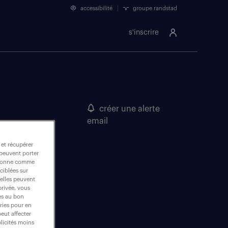
accessibilité
groupe randstad
s'inscrire
créer une alerte
email
 et récupérer
 peuvent porter
nctionne comme
ciblées sur
 elles peuvent
privée, vous
es au bon
ories pour en
peut affecter
blicités moins