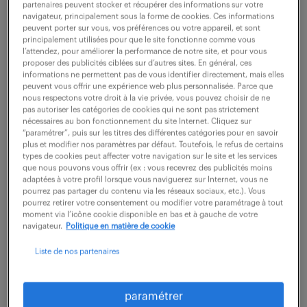
partenaires peuvent stocker et récupérer des informations sur votre
navigateur, principalement sous la forme de cookies. Ces informations
peuvent porter sur vous, vos préférences ou votre appareil, et sont
ne ratez aucune
principalement utilisées pour que le site fonctionne comme vous
l’attendez, pour améliorer la performance de notre site, et pour vous
proposer des publicités ciblées sur d’autres sites. En général, ces
opportunité.
informations ne permettent pas de vous identifier directement, mais elles
peuvent vous offrir une expérience web plus personnalisée. Parce que
nous respectons votre droit à la vie privée, vous pouvez choisir de ne
recevez chaque semaine par mail les offres qui
pas autoriser les catégories de cookies qui ne sont pas strictement
nécessaires au bon fonctionnement du site Internet. Cliquez sur
correspondent à votre dernière recherche.
“paramétrer”, puis sur les titres des différentes catégories pour en savoir
plus et modifier nos paramètres par défaut. Toutefois, le refus de certains
types de cookies peut affecter votre navigation sur le site et les services
que nous pouvons vous offrir (ex : vous recevrez des publicités moins
créer une alerte
adaptées à votre profil lorsque vous naviguerez sur Internet, vous ne
pourrez pas partager du contenu via les réseaux sociaux, etc.). Vous
pourrez retirer votre consentement ou modifier votre paramétrage à tout
moment via l’icône cookie disponible en bas et à gauche de votre
navigateur.
Politique en matière de cookie
Liste de nos partenaires
partagez-nous
paramétrer
votre CV !