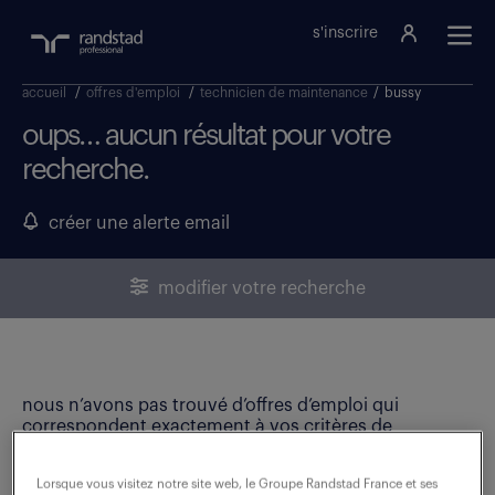
s'inscrire
accueil
/
offres d'emploi
/
technicien de maintenance
/
bussy
oups… aucun résultat pour votre
recherche.
créer une alerte email
modifier votre recherche
nous n’avons pas trouvé d’offres d’emploi qui
correspondent exactement à vos critères de
recherche. Modifiez vos critères ou créez une alerte
email pour ne manquer aucune opportunité !
Lorsque vous visitez notre site web, le Groupe Randstad France et ses