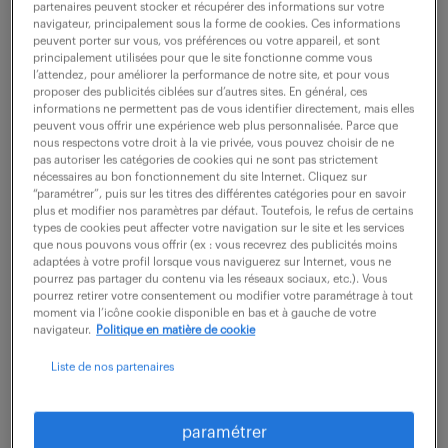
partenaires peuvent stocker et récupérer des informations sur votre
navigateur, principalement sous la forme de cookies. Ces informations
peuvent porter sur vous, vos préférences ou votre appareil, et sont
ne ratez aucune
principalement utilisées pour que le site fonctionne comme vous
l’attendez, pour améliorer la performance de notre site, et pour vous
proposer des publicités ciblées sur d’autres sites. En général, ces
opportunité.
informations ne permettent pas de vous identifier directement, mais elles
peuvent vous offrir une expérience web plus personnalisée. Parce que
nous respectons votre droit à la vie privée, vous pouvez choisir de ne
recevez chaque semaine par mail les offres qui
pas autoriser les catégories de cookies qui ne sont pas strictement
nécessaires au bon fonctionnement du site Internet. Cliquez sur
correspondent à votre dernière recherche.
“paramétrer”, puis sur les titres des différentes catégories pour en savoir
plus et modifier nos paramètres par défaut. Toutefois, le refus de certains
types de cookies peut affecter votre navigation sur le site et les services
que nous pouvons vous offrir (ex : vous recevrez des publicités moins
créer une alerte
adaptées à votre profil lorsque vous naviguerez sur Internet, vous ne
pourrez pas partager du contenu via les réseaux sociaux, etc.). Vous
pourrez retirer votre consentement ou modifier votre paramétrage à tout
moment via l’icône cookie disponible en bas et à gauche de votre
navigateur.
Politique en matière de cookie
Liste de nos partenaires
partagez-nous
paramétrer
votre CV !