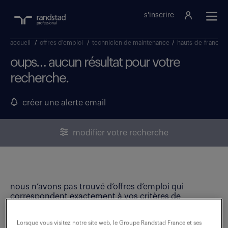
s'inscrire
accueil
/
offres d'emploi
/
technicien de maintenance
/
hauts-de-france
/
oups… aucun résultat pour votre
recherche.
créer une alerte email
modifier votre recherche
nous n’avons pas trouvé d’offres d’emploi qui
correspondent exactement à vos critères de
recherche. Modifiez vos critères ou créez une alerte
email pour ne manquer aucune opportunité !
Lorsque vous visitez notre site web, le Groupe Randstad France et ses