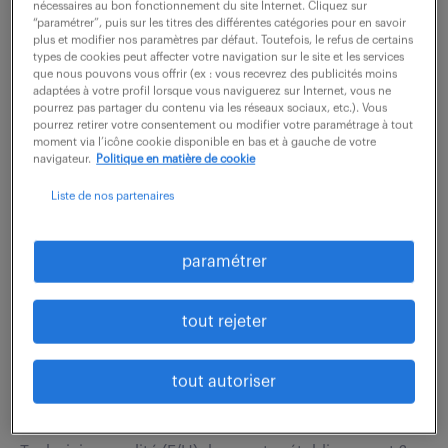
nécessaires au bon fonctionnement du site Internet. Cliquez sur
Quels défis stimulants un poste de Technicien de
“paramétrer”, puis sur les titres des différentes catégories pour en savoir
laboratoire (F/H) peut-il vous offrir ? Dans le cadre de
plus et modifier nos paramètres par défaut. Toutefois, le refus de certains
types de cookies peut affecter votre navigation sur le site et les services
ce poste, vous serez chargé(e) de planifier, organiser
que nous pouvons vous offrir (ex : vous recevrez des publicités moins
et réaliser diverses analyses...
adaptées à votre profil lorsque vous naviguerez sur Internet, vous ne
pourrez pas partager du contenu via les réseaux sociaux, etc.). Vous
pourrez retirer votre consentement ou modifier votre paramétrage à tout
moment via l’icône cookie disponible en bas et à gauche de votre
navigateur.
Politique en matière de cookie
voir l'offre
Liste de nos partenaires
technicien qualité (f/h)
paramétrer
3 août 2026
tout rejeter
Verneuil D Avre Et D Iton (27)
intérim
6 mois
2 100 € / mois
tout autoriser
Comment souhaiteriez-vous exceller en tant que