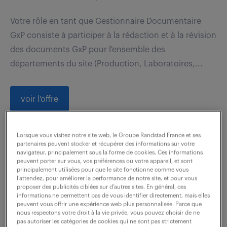
Votre rôle en tant que Gestionnaire Documentaire
GxP consiste à participer à la rédaction et à la révision
des documents GxP pour l'ensemble des
départements du site (Production, Laboratoires,...
voir l'offre
Lorsque vous visitez notre site web, le Groupe Randstad France et ses
partenaires peuvent stocker et récupérer des informations sur votre
technicien de laboratoire (f/h)
navigateur, principalement sous la forme de cookies. Ces informations
peuvent porter sur vous, vos préférences ou votre appareil, et sont
principalement utilisées pour que le site fonctionne comme vous
3 août 2026
l’attendez, pour améliorer la performance de notre site, et pour vous
proposer des publicités ciblées sur d’autres sites. En général, ces
Verneuil D Avre Et D Iton (27)
intérim
informations ne permettent pas de vous identifier directement, mais elles
peuvent vous offrir une expérience web plus personnalisée. Parce que
3 mois
2 200 € / mois
nous respectons votre droit à la vie privée, vous pouvez choisir de ne
pas autoriser les catégories de cookies qui ne sont pas strictement