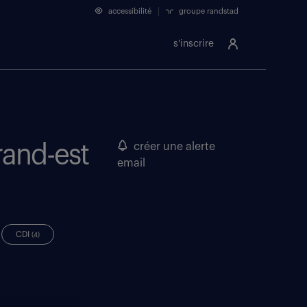
accessibilité
groupe randstad
s'inscrire
rand-est
créer une alerte
email
CDI
(4)