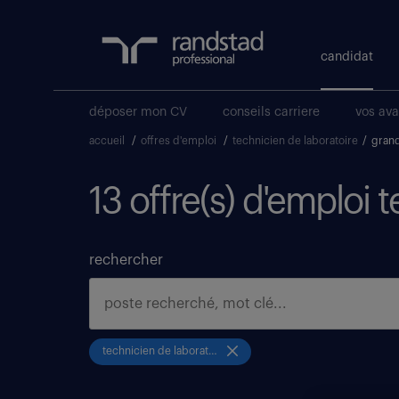
candidat
déposer mon CV
conseils carriere
vos av
accueil
/
offres d'emploi
/
technicien de laboratoire
/
grand
13 offre(s) d'emploi 
rechercher
technicien de laboratoire