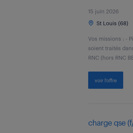
15 juin 2026
St Louis (68)
Vos missions : - 
soient traités dan
RNC (hors RNC BE)
voir l'offre
charge qse (f