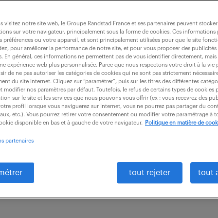
 visitez notre site web, le Groupe Randstad France et ses partenaires peuvent stocker
ions sur votre navigateur, principalement sous la forme de cookies. Ces informations
s préférences ou votre appareil, et sont principalement utilisées pour que le site fo
lité (f/h)
dez, pour améliorer la performance de notre site, et pour vous proposer des publicités 
es. En général, ces informations ne permettent pas de vous identifier directement, mais
une expérience web plus personnalisée. Parce que nous respectons votre droit à la vie 
ir de ne pas autoriser les catégories de cookies qui ne sont pas strictement nécessair
nt du site Internet. Cliquez sur “paramétrer”, puis sur les titres des différentes catég
CDI
33 000 - 40 000 € / an
et modifier nos paramètres par défaut. Toutefois, le refus de certains types de cookies 
tion sur le site et les services que nous pouvons vous offrir (ex : vous recevrez des pu
otre profil lorsque vous naviguerez sur Internet, vous ne pourrez pas partager du cont
 renforcement continu des équipes de Production Piè
iaux, etc.). Vous pourrez retirer votre consentement ou modifier votre paramétrage à
cookie disponible en bas et à gauche de votre navigateur.
Politique en matière de cook
'atelier. En tant que Technicien Qualité, vous bénéfi
os partenaires
ire...
métrer
tout rejeter
tout 