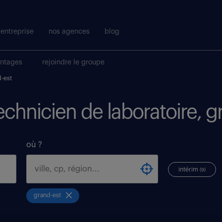
entreprise
nos agences
blog
antages
rejoindre le groupe
-est
technicien de laboratoire, g
où ?
intérim
(9)
grand-est