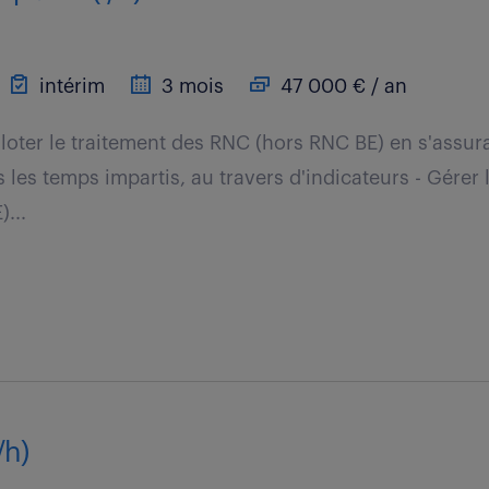
intérim
3 mois
47 000 € / an
Piloter le traitement des RNC (hors RNC BE) en s'assu
s les temps impartis, au travers d'indicateurs - Gérer 
...
/h)