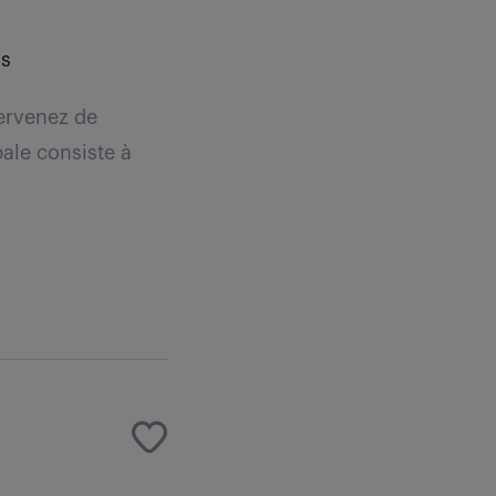
is
tervenez de
pale consiste à