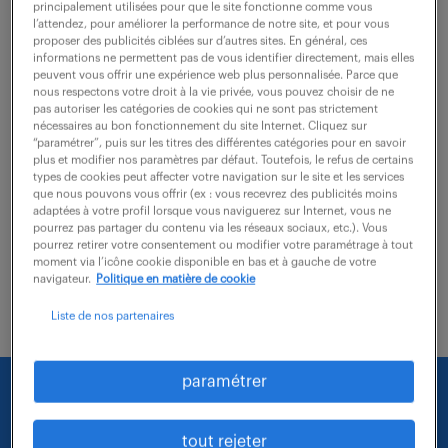
Longvic (21)
CDI
35 000 € / an
principalement utilisées pour que le site fonctionne comme vous
l’attendez, pour améliorer la performance de notre site, et pour vous
proposer des publicités ciblées sur d’autres sites. En général, ces
Au sein d'un bel atelier, vos missions seront les
informations ne permettent pas de vous identifier directement, mais elles
suivantes : o Monter les pompes et compresseurs
peuvent vous offrir une expérience web plus personnalisée. Parce que
nous respectons votre droit à la vie privée, vous pouvez choisir de ne
selon les plans et spécifications propres à chaque
pas autoriser les catégories de cookies qui ne sont pas strictement
nécessaires au bon fonctionnement du site Internet. Cliquez sur
modèle o Installer et câbler les pompes ainsi...
“paramétrer”, puis sur les titres des différentes catégories pour en savoir
plus et modifier nos paramètres par défaut. Toutefois, le refus de certains
types de cookies peut affecter votre navigation sur le site et les services
que nous pouvons vous offrir (ex : vous recevrez des publicités moins
voir l'offre
adaptées à votre profil lorsque vous naviguerez sur Internet, vous ne
pourrez pas partager du contenu via les réseaux sociaux, etc.). Vous
pourrez retirer votre consentement ou modifier votre paramétrage à tout
moment via l’icône cookie disponible en bas et à gauche de votre
navigateur.
Politique en matière de cookie
Liste de nos partenaires
paramétrer
Nous faisons le maximum pour trouver un emploi
qui vous correspond parmi nos offres :
tout rejeter