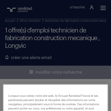
s'inscrire
accueil
/
offres d'emploi
/
technicien de fabrication construction mecani
1 offre(s) d'emploi technicien de
fabrication construction mecanique ,
Longvic
créer une alerte email
modifier votre recherche
technicien mécanique (f/h)
Lorsque vous visitez notre site web, le Groupe Randstad France et ses
partenaires peuvent stocker et récupérer des informations sur votre
11 mai 2026
navigateur, principalement sous la forme de cookies. Ces informations
peuvent porter sur vous, vos préférences ou votre appareil, et sont