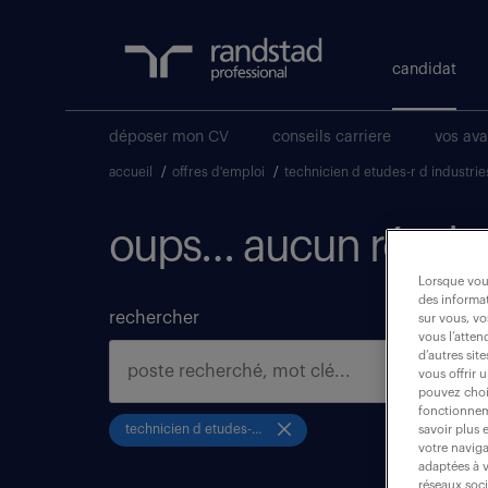
candidat
déposer mon CV
conseils carriere
vos av
accueil
/
offres d'emploi
/
technicien d etudes-r d industrie
oups… aucun résulta
Lorsque vous
des informat
rechercher
sur vous, vo
vous l’atten
d’autres sit
vous offrir 
pouvez chois
fonctionneme
technicien d etudes-r d industries
savoir plus 
votre naviga
adaptées à v
réseaux soc