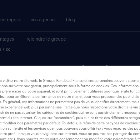
entreprise
nos agences
blog
antages
rejoindre le groupe
s
/
cdi
t pour votre recherche.
 visitez notre site web, le Groupe Randstad France et ses partenaires peuvent stocker
ions sur votre navigateur, principalement sous la forme de cookies. Ces informations
où ?
s préférences ou votre appareil, et sont principalement utilisées pour que le site fo
dez, pour améliorer la performance de notre site, et pour vous proposer des publicités 
es. En général, ces informations ne permettent pas de vous identifier directement, mais
une expérience web plus personnalisée. Parce que nous respectons votre droit à la vie 
ir de ne pas autoriser les catégories de cookies qui ne sont pas strictement nécessair
nt du site Internet. Cliquez sur “paramétrer”, puis sur les titres des différentes catég
et modifier nos paramètres par défaut. Toutefois, le refus de certains types de cookies 
tion sur le site et les services que nous pouvons vous offrir (ex : vous recevrez des pu
otre profil lorsque vous naviguerez sur Internet, vous ne pourrez pas partager du cont
iaux, etc.). Vous pourrez retirer votre consentement ou modifier votre paramétrage à