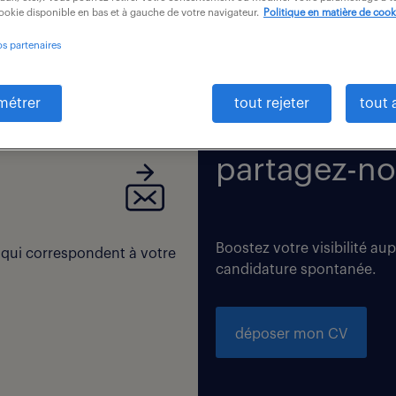
cookie disponible en bas et à gauche de votre navigateur.
Politique en matière de cook
os partenaires
 correspondent exactement à vos critères de recherche. Modi
métrer
tout rejeter
tout 
partagez-no
Boostez votre visibilité au
 qui correspondent à votre
candidature spontanée.
déposer mon CV