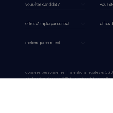
vous êtes candidat ?
vous êt
offres d'emploi par contrat
offres d
métiers qui recrutent
données personnelles
mentions légales & CGU
déclaration d'accessibilité : conformité partielle
plan du site
Select TT, Société par actions simplifiées unipersonnelle im
Notre siège social est situé au 276 avenue du Président Wilson
Randstad professional est une marque déposée de Select TT.