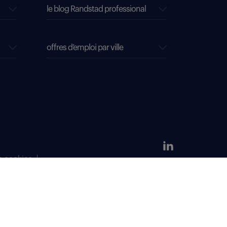
le blog Randstad professional
offres d’emploi par ville
s cookies
304 381 379.