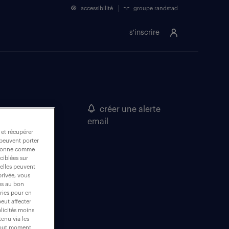
accessibilité
groupe randstad
s'inscrire
créer une alerte
email
 et récupérer
 peuvent porter
nctionne comme
ciblées sur
 elles peuvent
privée, vous
es au bon
ories pour en
peut affecter
blicités moins
enu via les
 tout moment