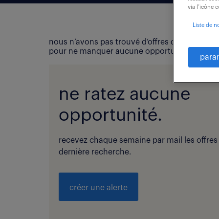
via l’icône 
Liste de n
nous n’avons pas trouvé d’offres d’emploi qui
pour ne manquer aucune opportunité !
para
ne ratez aucune
opportunité.
recevez chaque semaine par mail les offres
dernière recherche.
créer une alerte