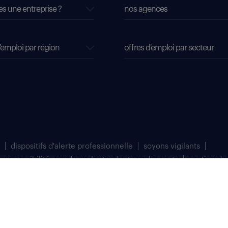
es une entreprise ?
nos agences
'emploi par région
offres d'emploi par secteur
dispositifs d'alerte professionnelle
soyons vigilants
accessibilité sourds, malentendants, malvoyants
gestion de
matriculée au Registre du Commerce et des Sociétés de Bobigny sous le numéro 
 à Saint Denis (93200).