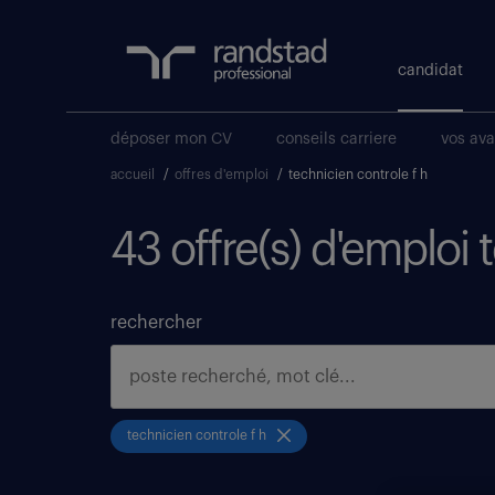
candidat
déposer mon CV
conseils carriere
vos av
accueil
/
offres d'emploi
/
technicien controle f h
43 offre(s) d'emploi 
rechercher
technicien controle f h