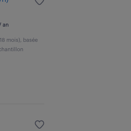
/ an
 18 mois), basée
chantillon