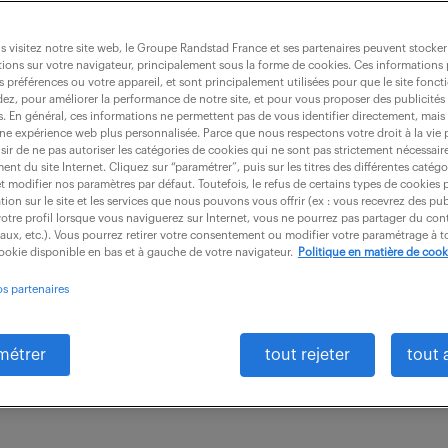
 visitez notre site web, le Groupe Randstad France et ses partenaires peuvent stocker
ions sur votre navigateur, principalement sous la forme de cookies. Ces informations
s préférences ou votre appareil, et sont principalement utilisées pour que le site fo
alité en aéronautique (f/h)
dez, pour améliorer la performance de notre site, et pour vous proposer des publicités 
es. En général, ces informations ne permettent pas de vous identifier directement, mais
une expérience web plus personnalisée. Parce que nous respectons votre droit à la vie 
ir de ne pas autoriser les catégories de cookies qui ne sont pas strictement nécessair
nt du site Internet. Cliquez sur “paramétrer”, puis sur les titres des différentes catég
)
intérim
9 mois
27 000 - 31 000 € / 
et modifier nos paramètres par défaut. Toutefois, le refus de certains types de cookies 
tion sur le site et les services que nous pouvons vous offrir (ex : vous recevrez des pu
otre profil lorsque vous naviguerez sur Internet, vous ne pourrez pas partager du cont
cette mission de 1 mois pour débuter (avant la fermetu
iaux, etc.). Vous pourrez retirer votre consentement ou modifier votre paramétrage à
cookie disponible en bas et à gauche de votre navigateur.
Politique en matière de cook
in aout pour mission longue durée, basé sur Marignan
os partenaires
métrer
tout rejeter
tout 