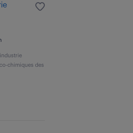
rie
n
industrie
ico-chimiques des