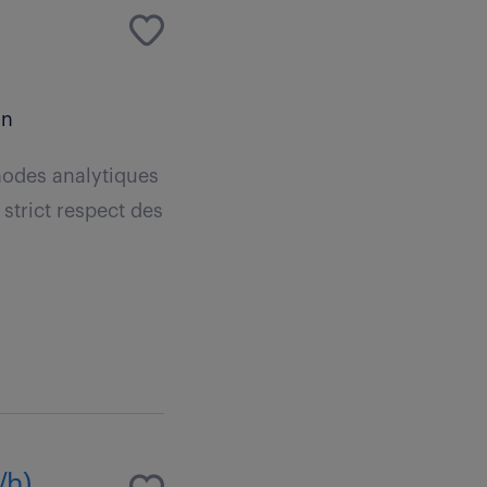
an
thodes analytiques
 strict respect des
/h)