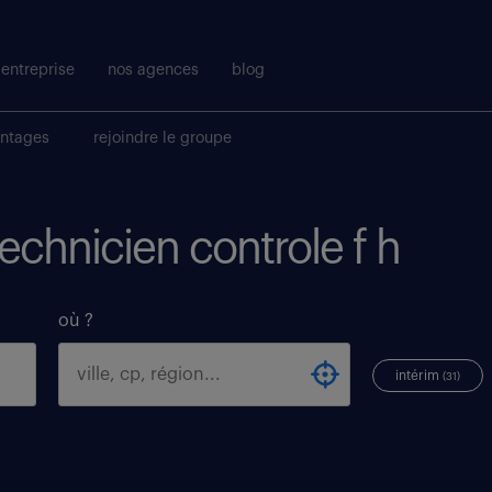
entreprise
nos agences
blog
antages
rejoindre le groupe
technicien controle f h
où ?
intérim
(31)