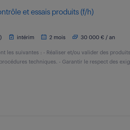
trôle et essais produits (f/h)
)
intérim
2 mois
30 000 € / an
t les suivantes : - Réaliser et/ou valider des produit
procédures techniques. - Garantir le respect des exig