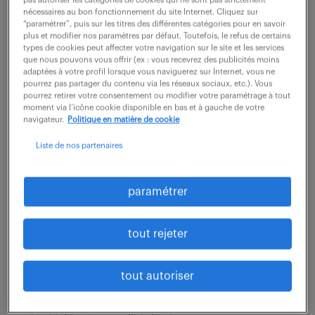
pas autoriser les catégories de cookies qui ne sont pas strictement
nécessaires au bon fonctionnement du site Internet. Cliquez sur
“paramétrer”, puis sur les titres des différentes catégories pour en savoir
Intégré à l'équipe du laboratoire de chimie, vous
plus et modifier nos paramètres par défaut. Toutefois, le refus de certains
réalisez les analyses physico-chimique des matières
types de cookies peut affecter votre navigation sur le site et les services
que nous pouvons vous offrir (ex : vous recevrez des publicités moins
premières et produits finis. Vous utilisez les méthodes
adaptées à votre profil lorsque vous naviguerez sur Internet, vous ne
pourrez pas partager du contenu via les réseaux sociaux, etc.). Vous
d'analyse, types potentiométre,...
pourrez retirer votre consentement ou modifier votre paramétrage à tout
moment via l’icône cookie disponible en bas et à gauche de votre
navigateur.
Politique en matière de cookie
voir l'offre
Liste de nos partenaires
paramétrer
chargé de projet qualité (f/h)
tout rejeter
6 juillet 2026
Orleans (45)
intérim
11 mois
tout autoriser
31 200 - 34 000 € / an