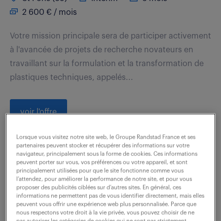
2 600 € / mois
Votre mission principale sera de participer activement
à l'avancée de projets de recherche novateurs en
travaillant sur la formulation et la transformation de
plastiques techniques, appelés...
voir l'offre
Lorsque vous visitez notre site web, le Groupe Randstad France et ses
partenaires peuvent stocker et récupérer des informations sur votre
navigateur, principalement sous la forme de cookies. Ces informations
technicien chimiste (f/h)
peuvent porter sur vous, vos préférences ou votre appareil, et sont
principalement utilisées pour que le site fonctionne comme vous
l’attendez, pour améliorer la performance de notre site, et pour vous
9 juillet 2026
proposer des publicités ciblées sur d’autres sites. En général, ces
informations ne permettent pas de vous identifier directement, mais elles
Gien (45)
intérim
10 mois
peuvent vous offrir une expérience web plus personnalisée. Parce que
nous respectons votre droit à la vie privée, vous pouvez choisir de ne
2 160 - 2 200 € / mois