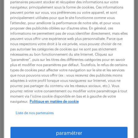
partenaires peuvent stocker et récupérer des informations sur votre
navigateur, principalement sous la forme de cookies. Ces informations
peuvent porter sur vous, vos préférences ou votre appareil, et sont
ne ratez aucune
principalement utilisées pour que le site fonctionne comme vous
l’attendez, pour améliorer la performance de notre site, et pour vous
proposer des publicités ciblées sur d’autres sites. En général, ces
opportunité.
informations ne permettent pas de vous identifier directement, mais elles
peuvent vous offrir une expérience web plus personnalisée. Parce que
nous respectons votre droit à la vie privée, vous pouvez choisir de ne
recevez chaque semaine par mail les offres qui
pas autoriser les catégories de cookies qui ne sont pas strictement
nécessaires au bon fonctionnement du site Internet. Cliquez sur
correspondent à votre dernière recherche.
“paramétrer”, puis sur les titres des différentes catégories pour en savoir
plus et modifier nos paramètres par défaut. Toutefois, le refus de certains
types de cookies peut affecter votre navigation sur le site et les services
que nous pouvons vous offrir (ex : vous recevrez des publicités moins
créer une alerte
adaptées à votre profil lorsque vous naviguerez sur Internet, vous ne
pourrez pas partager du contenu via les réseaux sociaux, etc.). Vous
pourrez retirer votre consentement ou modifier votre paramétrage à tout
moment via l’icône cookie disponible en bas et à gauche de votre
navigateur.
Politique en matière de cookie
Liste de nos partenaires
partagez-nous
paramétrer
votre CV !