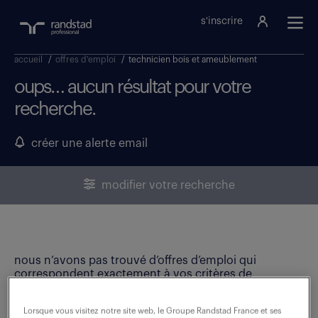
s'inscrire
accueil
/
offres d'emploi
/
technicien bois et ameublement
oups… aucun résultat pour votre
recherche.
créer une alerte email
modifier votre recherche
nous n’avons pas trouvé d’offres d’emploi qui
correspondent exactement à vos critères de
recherche. Modifiez vos critères ou créez une alerte
email pour ne manquer aucune opportunité !
Lorsque vous visitez notre site web, le Groupe Randstad France et ses