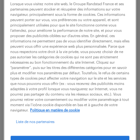
Lorsque vous visitez notre site web, le Groupe Randstad France et ses
partenaires peuvent stocker et récupérer des informations sur votre
navigateur, principalement sous la forme de cookies. Ces informations
ne ratez aucune
peuvent porter sur vous, vos préférences ou votre appareil, et sont
principalement utilisées pour que le site fonctionne comme vous
opportunité.
l’attendez, pour améliorer la performance de notre site, et pour vous
proposer des publicités ciblées sur d’autres sites. En général, ces
informations ne permettent pas de vous identifier directement, mais elles
peuvent vous offrir une expérience web plus personnalisée. Parce que
recevez chaque semaine par mail les offres qui
nous respectons votre droit à la vie privée, vous pouvez choisir de ne
correspondent à votre dernière recherche.
pas autoriser les catégories de cookies qui ne sont pas strictement
nécessaires au bon fonctionnement du site Internet. Cliquez sur
“paramétrer”, puis sur les titres des différentes catégories pour en savoir
plus et modifier nos paramètres par défaut. Toutefois, le refus de certains
créer une alerte
types de cookies peut affecter votre navigation sur le site et les services
que nous pouvons vous offrir (ex : vous recevrez des publicités moins
adaptées à votre profil lorsque vous naviguerez sur Internet, vous ne
pourrez pas partager du contenu via les réseaux sociaux, etc.). Vous
pourrez retirer votre consentement ou modifier votre paramétrage à tout
moment via l’icône cookie disponible en bas et à gauche de votre
navigateur.
Politique en matière de cookie
Liste de nos partenaires
partagez-nous
votre CV !