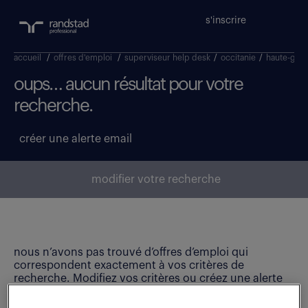
s'inscrire
accueil
/
offres d'emploi
/
superviseur help desk
/
occitanie
/
haute-gar
oups… aucun résultat pour votre
recherche.
créer une alerte email
modifier votre recherche
nous n’avons pas trouvé d’offres d’emploi qui
correspondent exactement à vos critères de
recherche. Modifiez vos critères ou créez une alerte
email pour ne manquer aucune opportunité !