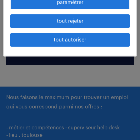
paramétrer
Boostez votre visibilité auprès de nos recruteurs
tout rejeter
en postulant par candidature spontanée.
tout autoriser
déposer mon CV
Nous faisons le maximum pour trouver un emploi
qui vous correspond parmi nos offres :
- métier et compétences : superviseur help desk
- lieu : toulouse