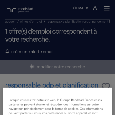
s'inscrire
accueil
/
offres d'emploi
/
responsable planification ordonnancement lan
1 offre(s) d’emploi correspondent à
votre recherche.
créer une alerte email
modifier votre recherche
responsable pdp et planification
centrale (f/h)
Lorsque vous visitez notre site web, le Groupe Randstad France et ses
partenaires peuvent stocker et récupérer des informations sur votre
28 avril 2026
navigateur, principalement sous la forme de cookies. Ces informations
peuvent porter sur vous, vos préférences ou votre appareil, et sont