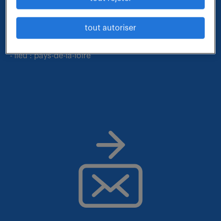
- métier et compétences : responsable planification
tout autoriser
ordonnancement lancement
- contrat : cdi
- lieu : pays-de-la-loire