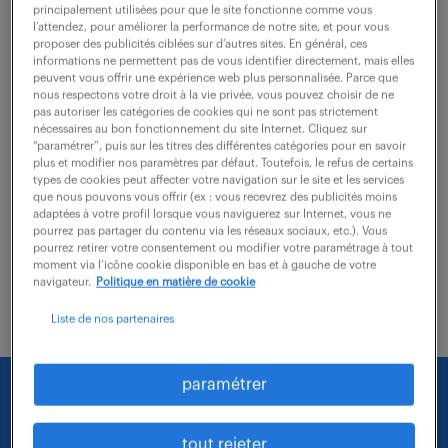
Brulon (72)
CDI
40 000 - 50 000 € / an
principalement utilisées pour que le site fonctionne comme vous
l’attendez, pour améliorer la performance de notre site, et pour vous
proposer des publicités ciblées sur d’autres sites. En général, ces
Comment transformeriez-vous vos compétences en
informations ne permettent pas de vous identifier directement, mais elles
Responsable PDP et planification centrale (F/H) en
peuvent vous offrir une expérience web plus personnalisée. Parce que
nous respectons votre droit à la vie privée, vous pouvez choisir de ne
valeur ajoutée essentielle ? Vous jouez un rôle clé
pas autoriser les catégories de cookies qui ne sont pas strictement
nécessaires au bon fonctionnement du site Internet. Cliquez sur
dans la coordination stratégique de la...
“paramétrer”, puis sur les titres des différentes catégories pour en savoir
plus et modifier nos paramètres par défaut. Toutefois, le refus de certains
types de cookies peut affecter votre navigation sur le site et les services
que nous pouvons vous offrir (ex : vous recevrez des publicités moins
voir l'offre
adaptées à votre profil lorsque vous naviguerez sur Internet, vous ne
pourrez pas partager du contenu via les réseaux sociaux, etc.). Vous
pourrez retirer votre consentement ou modifier votre paramétrage à tout
moment via l’icône cookie disponible en bas et à gauche de votre
navigateur.
Politique en matière de cookie
Liste de nos partenaires
paramétrer
Nous faisons le maximum pour trouver un emploi
qui vous correspond parmi nos offres :
tout rejeter