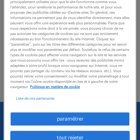
principalement utilisées pour que le site fonctionne comme vous
Rattaché à la Direction, vous pilotez l'ensemble des
l’attendez, pour améliorer la performance de notre site, et pour vous
proposer des publicités ciblées sur d’autres sites. En général, ces
activités de production pour garantir la performance
informations ne permettent pas de vous identifier directement, mais elles
industrielle du site sur les axes Qualité, Coûts, Délais
peuvent vous offrir une expérience web plus personnalisée. Parce que
nous respectons votre droit à la vie privée, vous pouvez choisir de ne
et Sécurité. Vos missions...
pas autoriser les catégories de cookies qui ne sont pas strictement
nécessaires au bon fonctionnement du site Internet. Cliquez sur
“paramétrer”, puis sur les titres des différentes catégories pour en savoir
plus et modifier nos paramètres par défaut. Toutefois, le refus de certains
voir l'offre
types de cookies peut affecter votre navigation sur le site et les services
que nous pouvons vous offrir (ex : vous recevrez des publicités moins
adaptées à votre profil lorsque vous naviguerez sur Internet, vous ne
pourrez pas partager du contenu via les réseaux sociaux, etc.). Vous
pourrez retirer votre consentement ou modifier votre paramétrage à tout
moment via l’icône cookie disponible en bas et à gauche de votre
navigateur.
Politique en matière de cookie
Liste de nos partenaires
Nous faisons le maximum pour trouver un emploi
paramétrer
qui vous correspond parmi nos offres :
tout rejeter