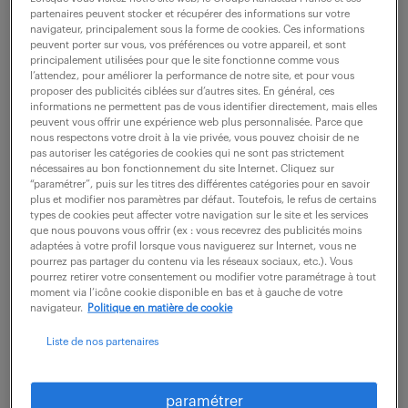
partenaires peuvent stocker et récupérer des informations sur votre
navigateur, principalement sous la forme de cookies. Ces informations
peuvent porter sur vous, vos préférences ou votre appareil, et sont
ne ratez aucune
principalement utilisées pour que le site fonctionne comme vous
l’attendez, pour améliorer la performance de notre site, et pour vous
opportunité.
proposer des publicités ciblées sur d’autres sites. En général, ces
informations ne permettent pas de vous identifier directement, mais elles
peuvent vous offrir une expérience web plus personnalisée. Parce que
nous respectons votre droit à la vie privée, vous pouvez choisir de ne
recevez chaque semaine par mail les offres qui
pas autoriser les catégories de cookies qui ne sont pas strictement
correspondent à votre dernière recherche.
nécessaires au bon fonctionnement du site Internet. Cliquez sur
“paramétrer”, puis sur les titres des différentes catégories pour en savoir
plus et modifier nos paramètres par défaut. Toutefois, le refus de certains
types de cookies peut affecter votre navigation sur le site et les services
créer une alerte
que nous pouvons vous offrir (ex : vous recevrez des publicités moins
adaptées à votre profil lorsque vous naviguerez sur Internet, vous ne
pourrez pas partager du contenu via les réseaux sociaux, etc.). Vous
pourrez retirer votre consentement ou modifier votre paramétrage à tout
moment via l’icône cookie disponible en bas et à gauche de votre
navigateur.
Politique en matière de cookie
Liste de nos partenaires
partagez-nous
votre CV !
paramétrer