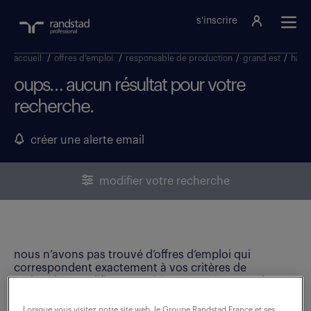
s'inscrire
accueil
/
offres d'emploi
/
responsable de production
/
grand est
/
haut
oups… aucun résultat pour votre
recherche.
créer une alerte email
modifier votre recherche
nous n’avons pas trouvé d’offres d’emploi qui
correspondent exactement à vos critères de
recherche. Modifiez vos critères ou créez une alerte
email pour ne manquer aucune opportunité !
Lorsque vous visitez notre site web, le Groupe Randstad France et ses