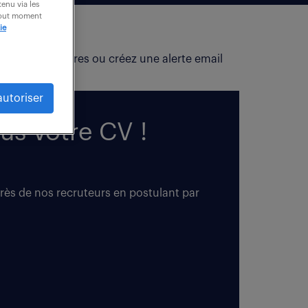
enu via les
 tout moment
ie
fiez vos critères ou créez une alerte email
autoriser
us votre CV !
près de nos recruteurs en postulant par