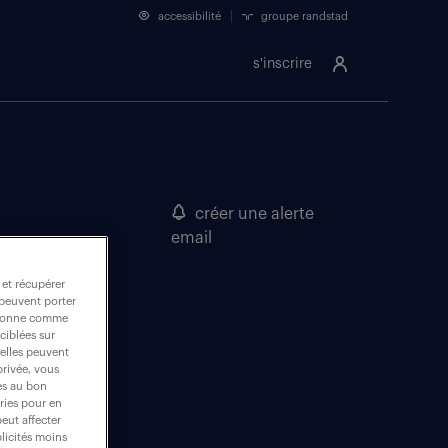
accessibilité
groupe randstad
s'inscrire
créer une alerte
email
 et récupérer
 peuvent porter
nctionne comme
ciblées sur
 elles peuvent
privée, vous
es au bon
ories pour en
peut affecter
blicités moins