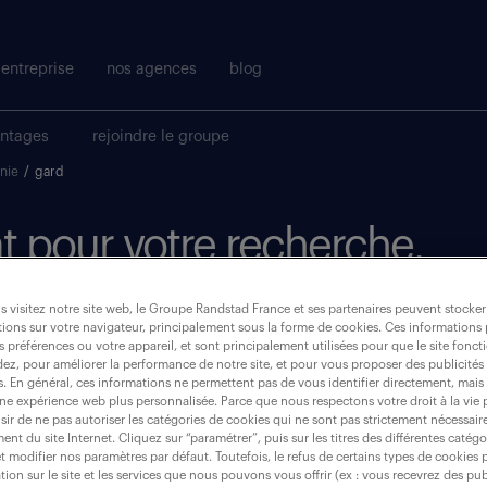
entreprise
nos agences
blog
antages
rejoindre le groupe
nie
/
gard
t pour votre recherche.
 visitez notre site web, le Groupe Randstad France et ses partenaires peuvent stocker
où ?
ions sur votre navigateur, principalement sous la forme de cookies. Ces informations
s préférences ou votre appareil, et sont principalement utilisées pour que le site fo
dez, pour améliorer la performance de notre site, et pour vous proposer des publicités 
es. En général, ces informations ne permettent pas de vous identifier directement, mais
une expérience web plus personnalisée. Parce que nous respectons votre droit à la vie 
ir de ne pas autoriser les catégories de cookies qui ne sont pas strictement nécessair
gard (30)
nt du site Internet. Cliquez sur “paramétrer”, puis sur les titres des différentes catég
et modifier nos paramètres par défaut. Toutefois, le refus de certains types de cookies 
tion sur le site et les services que nous pouvons vous offrir (ex : vous recevrez des pu