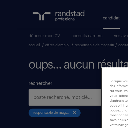
candidat
déposer mon CV
conseils carriere
vos av
accueil
/
offres d'emploi
/
responsable de magasin
/
occita
oups… aucun résulta
Lorsque vous
rechercher
des informat
sur vous, vo
vous l’atten
d’autres sit
vous offrir 
pouvez chois
responsable de magasin
fonctionneme
savoir plus 
votre naviga