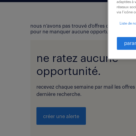
adaptées à v
réseaux soc
via l’icône 
Liste de n
nous n’avons pas trouvé d’offres d’emploi qui
pour ne manquer aucune opportunité !
para
ne ratez aucune
opportunité.
recevez chaque semaine par mail les offres
dernière recherche.
créer une alerte