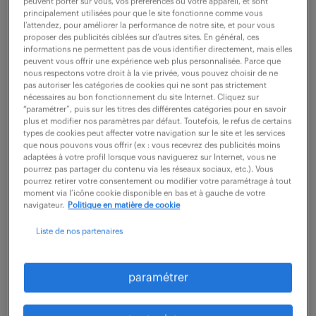
peuvent porter sur vous, vos préférences ou votre appareil, et sont
principalement utilisées pour que le site fonctionne comme vous
42 000 - 50 000 € / an
l’attendez, pour améliorer la performance de notre site, et pour vous
proposer des publicités ciblées sur d’autres sites. En général, ces
informations ne permettent pas de vous identifier directement, mais elles
Sous la responsabilité de la direction de site, vous
peuvent vous offrir une expérience web plus personnalisée. Parce que
pilotez l'activité du laboratoire, composé de 7
nous respectons votre droit à la vie privée, vous pouvez choisir de ne
pas autoriser les catégories de cookies qui ne sont pas strictement
collaborateurs, afin de garantir la fiabilité et la
nécessaires au bon fonctionnement du site Internet. Cliquez sur
“paramétrer”, puis sur les titres des différentes catégories pour en savoir
traçabilité des contrôles dans le strict...
plus et modifier nos paramètres par défaut. Toutefois, le refus de certains
types de cookies peut affecter votre navigation sur le site et les services
que nous pouvons vous offrir (ex : vous recevrez des publicités moins
adaptées à votre profil lorsque vous naviguerez sur Internet, vous ne
voir l'offre
pourrez pas partager du contenu via les réseaux sociaux, etc.). Vous
pourrez retirer votre consentement ou modifier votre paramétrage à tout
moment via l’icône cookie disponible en bas et à gauche de votre
navigateur.
Politique en matière de cookie
responsable de laboratoire
Liste de nos partenaires
matériaux 26/07 (f/h)
paramétrer
17 juillet 2026
Valence (26)
CDI