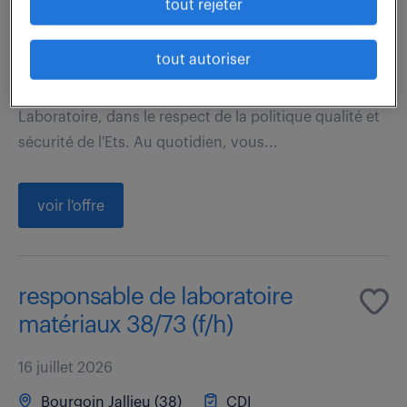
tout rejeter
40 000 - 50 000 € / an
tout autoriser
Rattaché au Directeur Régional, Votre mission sera
d'organiser l'activité et le développement du
Laboratoire, dans le respect de la politique qualité et
sécurité de l'Ets. Au quotidien, vous...
voir l'offre
responsable de laboratoire
matériaux 38/73 (f/h)
16 juillet 2026
Bourgoin Jallieu (38)
CDI