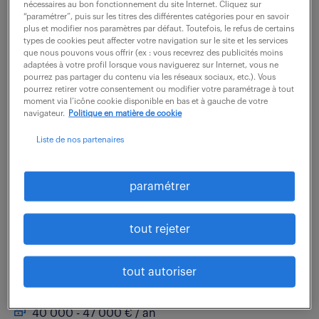
nécessaires au bon fonctionnement du site Internet. Cliquez sur
“paramétrer”, puis sur les titres des différentes catégories pour en savoir
Rattaché(e) au Responsable d'Agence, vous pilotez
plus et modifier nos paramètres par défaut. Toutefois, le refus de certains
types de cookies peut affecter votre navigation sur le site et les services
l'ingénierie électrique du site et agissez en véritable
que nous pouvons vous offrir (ex : vous recevrez des publicités moins
adaptées à votre profil lorsque vous naviguerez sur Internet, vous ne
garant technique. Vos responsabilités clés incluent :
pourrez pas partager du contenu via les réseaux sociaux, etc.). Vous
Management : Piloter l'activité...
pourrez retirer votre consentement ou modifier votre paramétrage à tout
moment via l’icône cookie disponible en bas et à gauche de votre
navigateur.
Politique en matière de cookie
voir l'offre
Liste de nos partenaires
paramétrer
responsable pôle études
tout rejeter
électriques (f/h)
12 juin 2026
tout autoriser
Nantes (44)
CDI
40 000 - 47 000 € / an