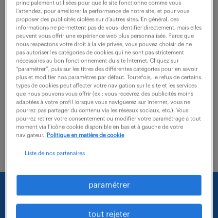
principalement utilisées pour que le site fonctionne comme vous
l’attendez, pour améliorer la performance de notre site, et pour vous
proposer des publicités ciblées sur d’autres sites. En général, ces
Rattachés à la direction, vous pilotez l'ensemble de
informations ne permettent pas de vous identifier directement, mais elles
l'activité de transport routier avec une vision
peuvent vous offrir une expérience web plus personnalisée. Parce que
nous respectons votre droit à la vie privée, vous pouvez choisir de ne
stratégique et un sens aigu de la performance.
pas autoriser les catégories de cookies qui ne sont pas strictement
nécessaires au bon fonctionnement du site Internet. Cliquez sur
Véritables chef d'orchestre de l'exploitation,...
“paramétrer”, puis sur les titres des différentes catégories pour en savoir
plus et modifier nos paramètres par défaut. Toutefois, le refus de certains
types de cookies peut affecter votre navigation sur le site et les services
que nous pouvons vous offrir (ex : vous recevrez des publicités moins
voir l'offre
adaptées à votre profil lorsque vous naviguerez sur Internet, vous ne
pourrez pas partager du contenu via les réseaux sociaux, etc.). Vous
pourrez retirer votre consentement ou modifier votre paramétrage à tout
moment via l’icône cookie disponible en bas et à gauche de votre
navigateur.
Politique en matière de cookie
Liste de nos partenaires
paramétrer
Nous faisons le maximum pour trouver un emploi
qui vous correspond parmi nos offres :
tout rejeter