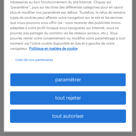
nécessaires au bon fonctionnement du site Internet. Cliquez sur
Vos missions : Au cœur du fonctionnement
“paramétrer”, puis sur les titres des différentes catégories pour en savoir
opérationnel de l'entreprise, vous garantissez la
plus et modifier nos paramètres par défaut. Toutefois, le refus de certains
types de cookies peut affecter votre navigation sur le site et les services
fiabilité des comptes et la bonne tenue des flux
que nous pouvons vous offrir (ex : vous recevrez des publicités moins
adaptées à votre profil lorsque vous naviguerez sur Internet, vous ne
financiers. Vous assurez la tenue comptable, la...
pourrez pas partager du contenu via les réseaux sociaux, etc.). Vous
pourrez retirer votre consentement ou modifier votre paramétrage à tout
moment via l’icône cookie disponible en bas et à gauche de votre
navigateur.
Politique en matière de cookie
voir l'offre
Liste de nos partenaires
adjoint responsable comptable
paramétrer
(f/h)
tout rejeter
27 juillet 2026
Toulouse (31)
CDI
tout autoriser
45 000 - 50 000 € / an