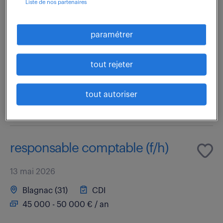
Liste de nos partenaires
Rattaché à la Responsable de la Comptabilité Tiers et
paramétrer
au sein d'une équipe de six personnes, vous occupez
un poste stratégique d'animation opérationnelle et
vous positionnez comme l'expert.e...
tout rejeter
tout autoriser
voir l'offre
responsable comptable (f/h)
13 mai 2026
Blagnac (31)
CDI
45 000 - 50 000 € / an