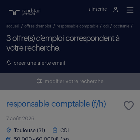
s'inscrire
accueil
/
offres d'emploi
/
responsable comptable
/
cdi
/
occitanie
/
hau
3 offre(s) d’emploi correspondent à
votre recherche.
créer une alerte email
modifier votre recherche
responsable comptable (f/h)
7 août 2026
Toulouse (31)
CDI
50 000 - 60 000 € / an