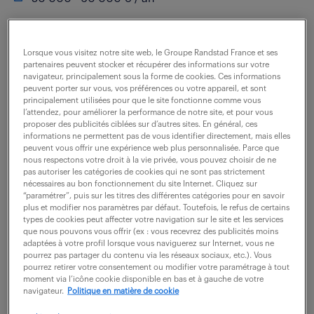
Vos missions Vous supervisez et coordonnez
l'ensemble du service comptable (3 collaborateurs). A
Lorsque vous visitez notre site web, le Groupe Randstad France et ses
partenaires peuvent stocker et récupérer des informations sur votre
ce titre, vous êtes garant de l'exactitude et de la
navigateur, principalement sous la forme de cookies. Ces informations
peuvent porter sur vous, vos préférences ou votre appareil, et sont
qualité de l'information comptable pour les...
principalement utilisées pour que le site fonctionne comme vous
l’attendez, pour améliorer la performance de notre site, et pour vous
proposer des publicités ciblées sur d’autres sites. En général, ces
informations ne permettent pas de vous identifier directement, mais elles
voir l'offre
peuvent vous offrir une expérience web plus personnalisée. Parce que
nous respectons votre droit à la vie privée, vous pouvez choisir de ne
pas autoriser les catégories de cookies qui ne sont pas strictement
nécessaires au bon fonctionnement du site Internet. Cliquez sur
“paramétrer”, puis sur les titres des différentes catégories pour en savoir
adjoint responsable comptable
plus et modifier nos paramètres par défaut. Toutefois, le refus de certains
types de cookies peut affecter votre navigation sur le site et les services
(f/h)
que nous pouvons vous offrir (ex : vous recevrez des publicités moins
adaptées à votre profil lorsque vous naviguerez sur Internet, vous ne
pourrez pas partager du contenu via les réseaux sociaux, etc.). Vous
27 juillet 2026
pourrez retirer votre consentement ou modifier votre paramétrage à tout
moment via l’icône cookie disponible en bas et à gauche de votre
Toulouse (31)
CDI
navigateur.
Politique en matière de cookie
45 000 - 50 000 € / an