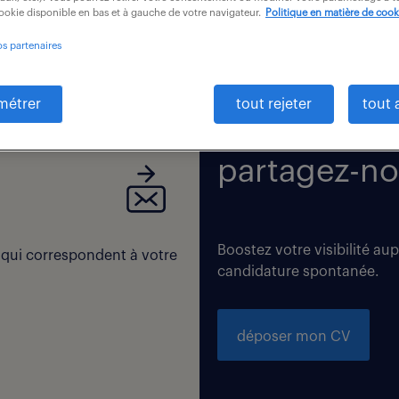
cookie disponible en bas et à gauche de votre navigateur.
Politique en matière de cook
os partenaires
 correspondent exactement à vos critères de recherche. Modi
métrer
tout rejeter
tout 
partagez-no
Boostez votre visibilité au
 qui correspondent à votre
candidature spontanée.
déposer mon CV