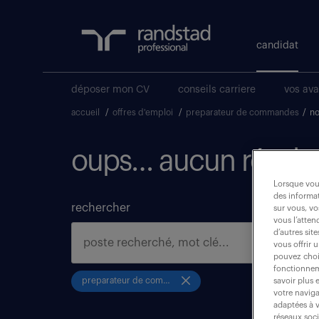
candidat
déposer mon CV
conseils carriere
vos av
accueil
/
offres d'emploi
/
preparateur de commandes
/
no
oups… aucun résulta
Lorsque vous
des informat
rechercher
sur vous, vo
vous l’atten
d’autres sit
vous offrir 
pouvez chois
fonctionneme
preparateur de commandes
savoir plus 
votre naviga
adaptées à v
réseaux soc