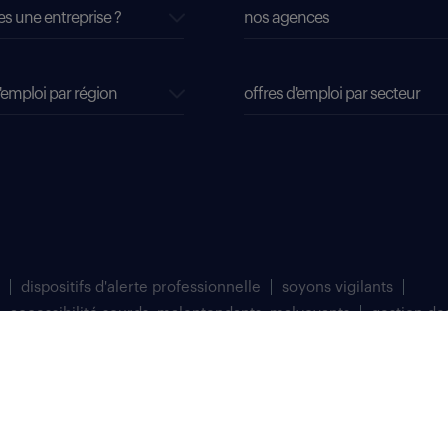
es une entreprise ?
nos agences
'emploi par région
offres d'emploi par secteur
dispositifs d'alerte professionnelle
soyons vigilants
accessibilité sourds, malentendants, malvoyants
gestion de
matriculée au Registre du Commerce et des Sociétés de Bobigny sous le numéro 
 à Saint Denis (93200).