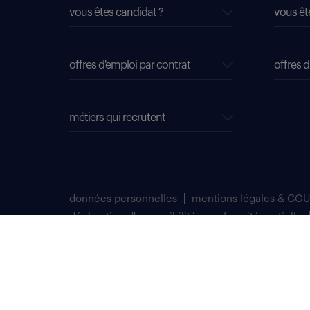
vous êtes candidat ?
vous êt
offres d'emploi par contrat
offres d
métiers qui recrutent
données personnelles
mentions légales & CGU
déclaration d'accessibilité : conformité partielle
plan du site
Select TT, Société par actions simplifiées unipersonnelle im
Notre siège social est situé au 276 avenue du Président Wilson
Randstad professional est une marque déposée de Select TT.