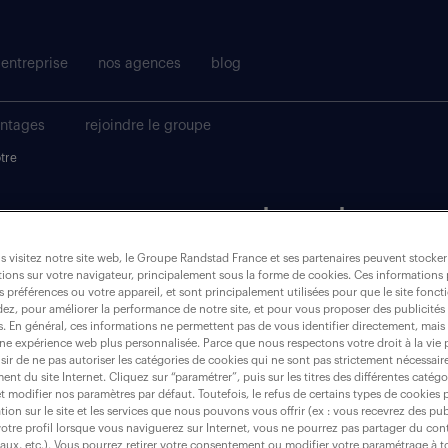
entreprise
nos agences
blog
antages
rejoindre le groupe
tre
t pour votre recherche.
 visitez notre site web, le Groupe Randstad France et ses partenaires peuvent stocker
ions sur votre navigateur, principalement sous la forme de cookies. Ces informations
où ?
s préférences ou votre appareil, et sont principalement utilisées pour que le site fo
dez, pour améliorer la performance de notre site, et pour vous proposer des publicités 
es. En général, ces informations ne permettent pas de vous identifier directement, mais
une expérience web plus personnalisée. Parce que nous respectons votre droit à la vie 
ir de ne pas autoriser les catégories de cookies qui ne sont pas strictement nécessair
nt du site Internet. Cliquez sur “paramétrer”, puis sur les titres des différentes catég
notre (dame)
et modifier nos paramètres par défaut. Toutefois, le refus de certains types de cookies 
tion sur le site et les services que nous pouvons vous offrir (ex : vous recevrez des pu
otre profil lorsque vous naviguerez sur Internet, vous ne pourrez pas partager du cont
iaux, etc.). Vous pourrez retirer votre consentement ou modifier votre paramétrage à