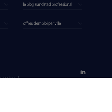
le blog Randstad professional
offres d’emploi par ville
s cookies
304 381 379.