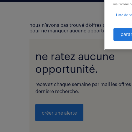
via l’icône 
Liste de n
nous n’avons pas trouvé d’offres d’emploi qui
pour ne manquer aucune opportunité !
para
ne ratez aucune
opportunité.
recevez chaque semaine par mail les offres
dernière recherche.
créer une alerte