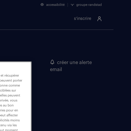
accessibilité
groupe randstad
s'inscrire
créer une alerte
email
 et récupérer
 peuvent porter
nctionne comme
ciblées sur
 elles peuvent
privée, vous
es au bon
ories pour en
peut affecter
blicités moins
enu via les
 tout moment