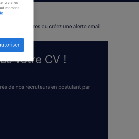
enu via les
 tout moment
ie
fiez vos critères ou créez une alerte email
autoriser
us votre CV !
près de nos recruteurs en postulant par