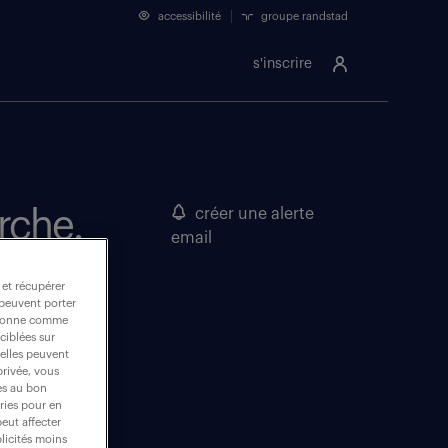
accessibilité
groupe randstad
s'inscrire
rche.
créer une alerte
email
 et récupérer
 peuvent porter
nctionne comme
ciblées sur
 elles peuvent
privée, vous
es au bon
ories pour en
peut affecter
blicités moins