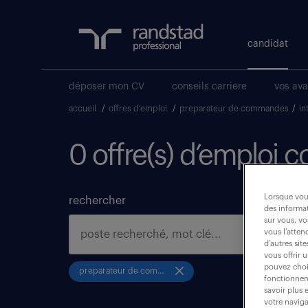
candidat
déposer mon CV
conseils carriere
vos av
accueil
/
offres d'emploi
/
preparateur de commandes
/
in
0 offre(s) d’emploi 
Lorsque vous
rechercher
des informat
sur vous, vo
vous l’atten
d’autres sit
vous offrir 
pouvez chois
preparateur de commandes
fonctionneme
savoir plus 
votre naviga