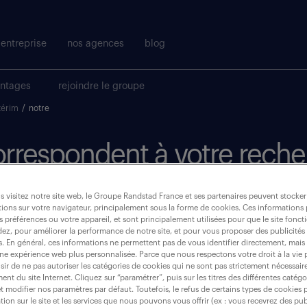
entreprise
nos agences
blog
antages
rejoindre le groupe
térim
/
notre
correspondent à votre reche
 visitez notre site web, le Groupe Randstad France et ses partenaires peuvent stocker
où ?
ions sur votre navigateur, principalement sous la forme de cookies. Ces informations
s préférences ou votre appareil, et sont principalement utilisées pour que le site fo
dez, pour améliorer la performance de notre site, et pour vous proposer des publicités 
es. En général, ces informations ne permettent pas de vous identifier directement, mais
une expérience web plus personnalisée. Parce que nous respectons votre droit à la vie 
ir de ne pas autoriser les catégories de cookies qui ne sont pas strictement nécessair
notre (dame)
nt du site Internet. Cliquez sur “paramétrer”, puis sur les titres des différentes catég
et modifier nos paramètres par défaut. Toutefois, le refus de certains types de cookies 
tion sur le site et les services que nous pouvons vous offrir (ex : vous recevrez des pu