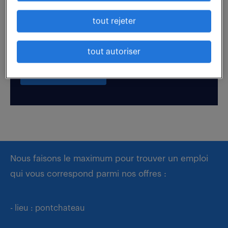
tout rejeter
Boostez votre visibilité auprès de nos recruteurs
en postulant par candidature spontanée.
tout autoriser
déposer mon CV
Nous faisons le maximum pour trouver un emploi
qui vous correspond parmi nos offres :
- lieu : pontchateau