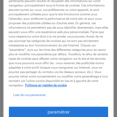
partenaires peuvent stocker et récupérer des informations sur votre
navigateur, principalement sous la forme de cookies. Ces informations
peuvent porter sur vous, vos préférences ou votre appareil, et sont
ne ratez aucune
principalement utilisées pour que le site fonctionne comme vous
l’attendez, pour améliorer la performance de notre site, et pour vous
proposer des publicités ciblées sur d’autres sites. En général, ces
opportunité.
informations ne permettent pas de vous identifier directement, mais elles
peuvent vous offrir une expérience web plus personnalisée. Parce que
nous respectons votre droit à la vie privée, vous pouvez choisir de ne
recevez chaque semaine par mail les offres qui
pas autoriser les catégories de cookies qui ne sont pas strictement
nécessaires au bon fonctionnement du site Internet. Cliquez sur
correspondent à votre dernière recherche.
“paramétrer”, puis sur les titres des différentes catégories pour en savoir
plus et modifier nos paramètres par défaut. Toutefois, le refus de certains
types de cookies peut affecter votre navigation sur le site et les services
que nous pouvons vous offrir (ex : vous recevrez des publicités moins
créer une alerte
adaptées à votre profil lorsque vous naviguerez sur Internet, vous ne
pourrez pas partager du contenu via les réseaux sociaux, etc.). Vous
pourrez retirer votre consentement ou modifier votre paramétrage à tout
moment via l’icône cookie disponible en bas et à gauche de votre
navigateur.
Politique en matière de cookie
Liste de nos partenaires
partagez-nous
paramétrer
votre CV !