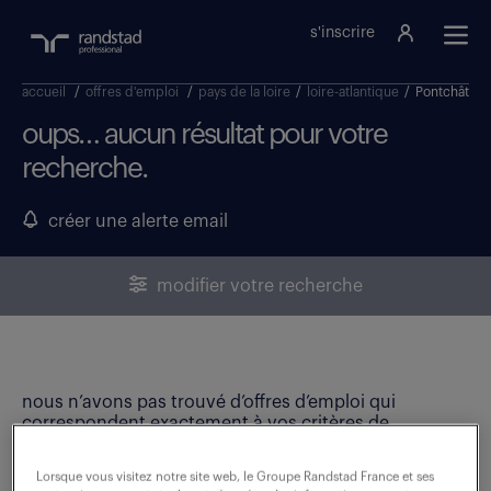
s'inscrire
accueil
/
offres d'emploi
/
pays de la loire
/
loire-atlantique
/
Pontchâteau
oups… aucun résultat pour votre
recherche.
créer une alerte email
modifier votre recherche
nous n’avons pas trouvé d’offres d’emploi qui
correspondent exactement à vos critères de
recherche. Modifiez vos critères ou créez une alerte
email pour ne manquer aucune opportunité !
Lorsque vous visitez notre site web, le Groupe Randstad France et ses