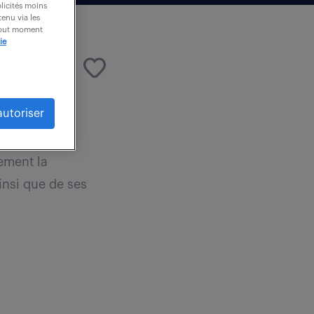
blicités moins
enu via les
 tout moment
ie
autoriser
n
vement la
nsi que de ses