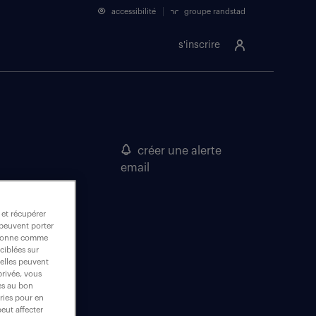
accessibilité
groupe randstad
s'inscrire
créer une alerte
email
 et récupérer
 peuvent porter
nctionne comme
ciblées sur
 elles peuvent
privée, vous
es au bon
ories pour en
peut affecter