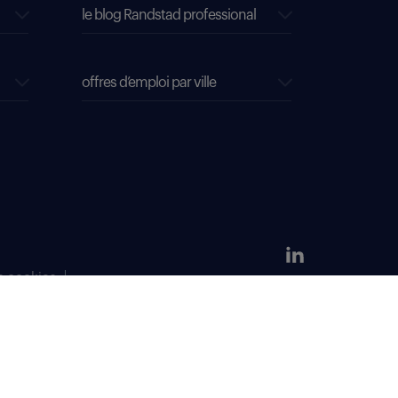
le blog Randstad professional
offres d’emploi par ville
s cookies
304 381 379.