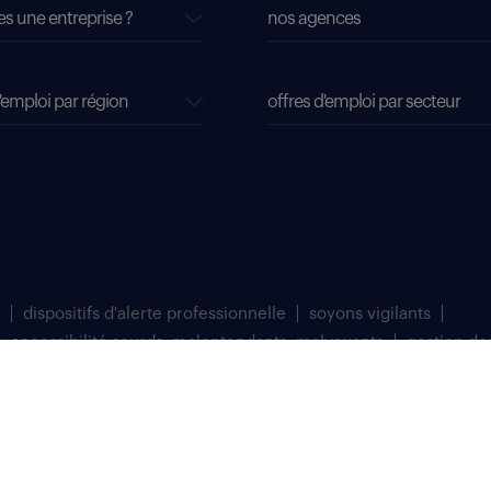
es une entreprise ?
nos agences
'emploi par région
offres d'emploi par secteur
dispositifs d'alerte professionnelle
soyons vigilants
accessibilité sourds, malentendants, malvoyants
gestion de
matriculée au Registre du Commerce et des Sociétés de Bobigny sous le numéro 
 à Saint Denis (93200).