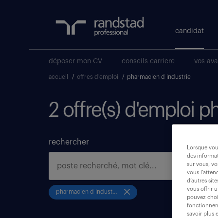
candidat
déposer mon CV
conseils carriere
vos av
accueil
/
offres d'emploi
/
pharmacien d industrie
2 offre(s) d'emploi p
rechercher
Lorsque vous
des informat
sur vous, vo
vous l’atten
d’autres sit
vous offrir 
pharmacien d industrie
pouvez chois
fonctionneme
savoir plus 