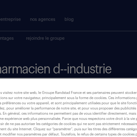
entreprise
nos agences
blog
antages
rejoindre le groupe
harmacien d--industrie
où ?
 visitez notre site web, le Groupe Randstad France et ses partenaires peuvent stocker
ions sur votre navigateur, principalement sous la forme de cookies. Ces informations
s préférences ou votre appareil, et sont principalement utilisées pour que le site fo
intérim
(2)
dez, pour améliorer la performance de notre site, et pour vous proposer des publicités 
es. En général, ces informations ne permettent pas de vous identifier directement, mais
une expérience web plus personnalisée. Parce que nous respectons votre droit à la vie 
ir de ne pas autoriser les catégories de cookies qui ne sont pas strictement nécessair
nt du site Internet. Cliquez sur “paramétrer”, puis sur les titres des différentes catég
et modifier nos paramètres par défaut. Toutefois, le refus de certains types de cookies 