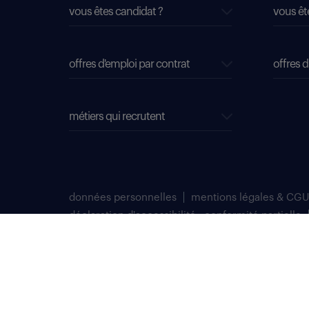
vous êtes candidat ?
vous êt
offres d'emploi par contrat
offres d
métiers qui recrutent
données personnelles
mentions légales & CGU
déclaration d'accessibilité : conformité partielle
plan du site
Select TT, Société par actions simplifiées unipersonnelle im
Notre siège social est situé au 276 avenue du Président Wilson
Randstad professional est une marque déposée de Select TT.