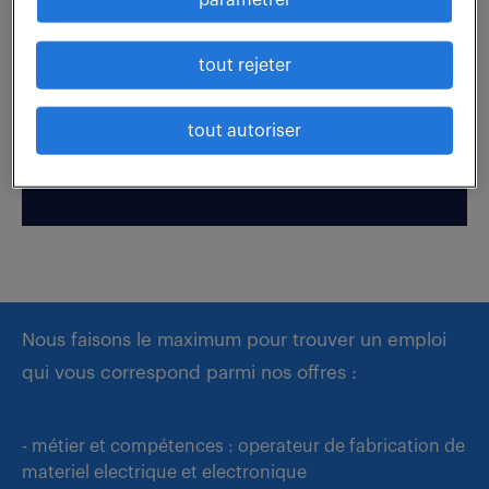
paramétrer
Boostez votre visibilité auprès de nos recruteurs
tout rejeter
en postulant par candidature spontanée.
tout autoriser
déposer mon CV
Nous faisons le maximum pour trouver un emploi
qui vous correspond parmi nos offres :
- métier et compétences : operateur de fabrication de
materiel electrique et electronique