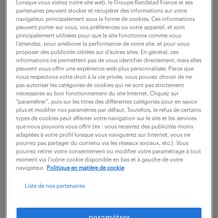
Lorsque vous visitez notre site web, le Groupe Randstad France et ses
partenaires peuvent stocker et récupérer des informations sur votre
navigateur, principalement sous la forme de cookies. Ces informations
ne ratez aucune
peuvent porter sur vous, vos préférences ou votre appareil, et sont
principalement utilisées pour que le site fonctionne comme vous
l’attendez, pour améliorer la performance de notre site, et pour vous
opportunité.
proposer des publicités ciblées sur d’autres sites. En général, ces
informations ne permettent pas de vous identifier directement, mais elles
peuvent vous offrir une expérience web plus personnalisée. Parce que
recevez chaque semaine par mail les offres qui
nous respectons votre droit à la vie privée, vous pouvez choisir de ne
pas autoriser les catégories de cookies qui ne sont pas strictement
correspondent à votre dernière recherche.
nécessaires au bon fonctionnement du site Internet. Cliquez sur
“paramétrer”, puis sur les titres des différentes catégories pour en savoir
plus et modifier nos paramètres par défaut. Toutefois, le refus de certains
types de cookies peut affecter votre navigation sur le site et les services
créer une alerte
que nous pouvons vous offrir (ex : vous recevrez des publicités moins
adaptées à votre profil lorsque vous naviguerez sur Internet, vous ne
pourrez pas partager du contenu via les réseaux sociaux, etc.). Vous
pourrez retirer votre consentement ou modifier votre paramétrage à tout
moment via l’icône cookie disponible en bas et à gauche de votre
navigateur.
Politique en matière de cookie
Liste de nos partenaires
partagez-nous
votre CV !