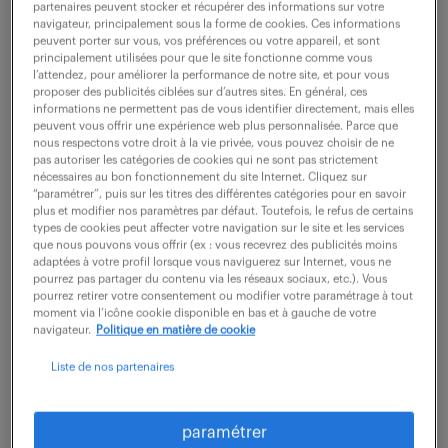
partenaires peuvent stocker et récupérer des informations sur votre
navigateur, principalement sous la forme de cookies. Ces informations
peuvent porter sur vous, vos préférences ou votre appareil, et sont
ne ratez aucune
principalement utilisées pour que le site fonctionne comme vous
l’attendez, pour améliorer la performance de notre site, et pour vous
proposer des publicités ciblées sur d’autres sites. En général, ces
opportunité.
informations ne permettent pas de vous identifier directement, mais elles
peuvent vous offrir une expérience web plus personnalisée. Parce que
nous respectons votre droit à la vie privée, vous pouvez choisir de ne
recevez chaque semaine par mail les offres qui
pas autoriser les catégories de cookies qui ne sont pas strictement
nécessaires au bon fonctionnement du site Internet. Cliquez sur
correspondent à votre dernière recherche.
“paramétrer”, puis sur les titres des différentes catégories pour en savoir
plus et modifier nos paramètres par défaut. Toutefois, le refus de certains
types de cookies peut affecter votre navigation sur le site et les services
que nous pouvons vous offrir (ex : vous recevrez des publicités moins
créer une alerte
adaptées à votre profil lorsque vous naviguerez sur Internet, vous ne
pourrez pas partager du contenu via les réseaux sociaux, etc.). Vous
pourrez retirer votre consentement ou modifier votre paramétrage à tout
moment via l’icône cookie disponible en bas et à gauche de votre
navigateur.
Politique en matière de cookie
Liste de nos partenaires
partagez-nous
paramétrer
votre CV !