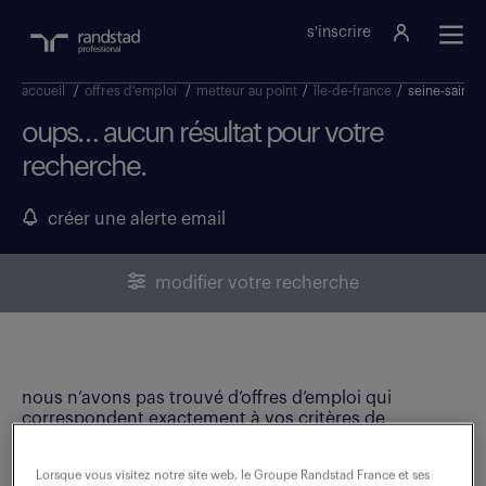
s'inscrire
accueil
/
offres d'emploi
/
metteur au point
/
île-de-france
/
seine-saint-
oups… aucun résultat pour votre
recherche.
créer une alerte email
modifier votre recherche
nous n’avons pas trouvé d’offres d’emploi qui
correspondent exactement à vos critères de
recherche. Modifiez vos critères ou créez une alerte
email pour ne manquer aucune opportunité !
Lorsque vous visitez notre site web, le Groupe Randstad France et ses