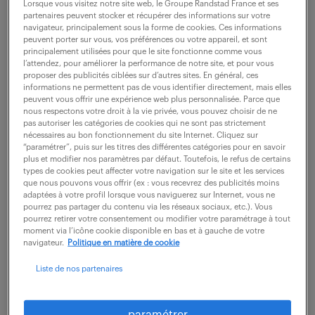
Bordeaux (33)
CDI
Lorsque vous visitez notre site web, le Groupe Randstad France et ses
partenaires peuvent stocker et récupérer des informations sur votre
30 000 - 39 000 € / an
navigateur, principalement sous la forme de cookies. Ces informations
peuvent porter sur vous, vos préférences ou votre appareil, et sont
principalement utilisées pour que le site fonctionne comme vous
Rattaché au Bureau d'Études, vous prenez en charge
l’attendez, pour améliorer la performance de notre site, et pour vous
le chiffrage de projets d'envergure en CVC et
proposer des publicités ciblées sur d’autres sites. En général, ces
informations ne permettent pas de vous identifier directement, mais elles
Plomberie pour le secteur tertiaire. Vos missions : -
peuvent vous offrir une expérience web plus personnalisée. Parce que
analyser rigoureusement les dossiers d'appel...
nous respectons votre droit à la vie privée, vous pouvez choisir de ne
pas autoriser les catégories de cookies qui ne sont pas strictement
nécessaires au bon fonctionnement du site Internet. Cliquez sur
“paramétrer”, puis sur les titres des différentes catégories pour en savoir
plus et modifier nos paramètres par défaut. Toutefois, le refus de certains
voir l'offre
types de cookies peut affecter votre navigation sur le site et les services
que nous pouvons vous offrir (ex : vous recevrez des publicités moins
adaptées à votre profil lorsque vous naviguerez sur Internet, vous ne
pourrez pas partager du contenu via les réseaux sociaux, etc.). Vous
pourrez retirer votre consentement ou modifier votre paramétrage à tout
chiffreur cvc (f/h)
moment via l’icône cookie disponible en bas et à gauche de votre
navigateur.
Politique en matière de cookie
23 février 2026
Liste de nos partenaires
Toulouse (31)
CDI
28 000 € / an
paramétrer