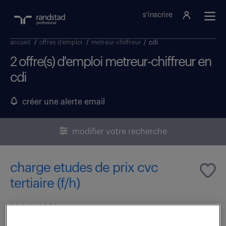
s'inscrire
accueil
/
offres d'emploi
/
metreur-chiffreur
/
cdi
2 offre(s) d'emploi metreur-chiffreur en
cdi
créer une alerte email
modifier votre recherche
charge etudes de prix cvc
tertiaire (f/h)
29 juin 2026