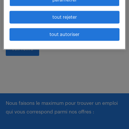
Véritable pilier de la stratégie commerciale, vous
intervenez en amont des projets pour transformer
tout rejeter
des besoins techniques en solutions chiffrées
précises et compétitives. Votre mission consiste...
tout autoriser
voir l'offre
Nous faisons le maximum pour trouver un emploi
qui vous correspond parmi nos offres :