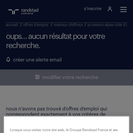
s'inscrire
accueil
/
offres d'emploi
/
metreur-chiffreur
/
provence-alpes-côte d'azu
oups… aucun résultat pour votre
recherche.
créer une alerte email
modifier votre recherche
nous n’avons pas trouvé d’offres d’emploi qui
correspondent exactement à vos critères de
recherche. Modifiez vos critères ou créez une alerte
email pour ne manquer aucune opportunité !
Lorsque vous visitez notre site web, le Groupe Randstad France et ses