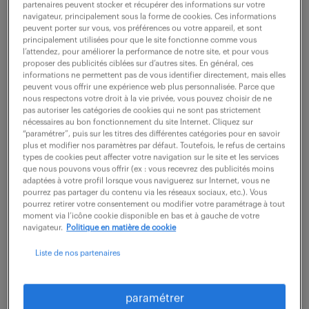
partenaires peuvent stocker et récupérer des informations sur votre
navigateur, principalement sous la forme de cookies. Ces informations
peuvent porter sur vous, vos préférences ou votre appareil, et sont
ne ratez aucune
principalement utilisées pour que le site fonctionne comme vous
l’attendez, pour améliorer la performance de notre site, et pour vous
proposer des publicités ciblées sur d’autres sites. En général, ces
opportunité.
informations ne permettent pas de vous identifier directement, mais elles
peuvent vous offrir une expérience web plus personnalisée. Parce que
nous respectons votre droit à la vie privée, vous pouvez choisir de ne
recevez chaque semaine par mail les offres qui
pas autoriser les catégories de cookies qui ne sont pas strictement
nécessaires au bon fonctionnement du site Internet. Cliquez sur
correspondent à votre dernière recherche.
“paramétrer”, puis sur les titres des différentes catégories pour en savoir
plus et modifier nos paramètres par défaut. Toutefois, le refus de certains
types de cookies peut affecter votre navigation sur le site et les services
que nous pouvons vous offrir (ex : vous recevrez des publicités moins
créer une alerte
adaptées à votre profil lorsque vous naviguerez sur Internet, vous ne
pourrez pas partager du contenu via les réseaux sociaux, etc.). Vous
pourrez retirer votre consentement ou modifier votre paramétrage à tout
moment via l’icône cookie disponible en bas et à gauche de votre
navigateur.
Politique en matière de cookie
Liste de nos partenaires
partagez-nous
paramétrer
votre CV !