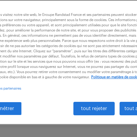
 visitez notre site web, le Groupe Randstad France et ses partenaires peuvent stocker
ions sur votre navigateur, principalement sous la forme de cookies. Ces informations
s préférences ou votre appareil, et sont principalement utilisées pour que le site fo
 comptable (f/h)
dez, pour améliorer la performance de notre site, et pour vous proposer des publicités 
es. En général, ces informations ne permettent pas de vous identifier directement, mais
une expérience web plus personnalisée. Parce que nous respectons votre droit à la vie 
ir de ne pas autoriser les catégories de cookies qui ne sont pas strictement nécessair
nt du site Internet. Cliquez sur “paramétrer”, puis sur les titres des différentes catég
CDI
28 000 - 29 000 € / an
et modifier nos paramètres par défaut. Toutefois, le refus de certains types de cookies 
tion sur le site et les services que nous pouvons vous offrir (ex : vous recevrez des pu
otre profil lorsque vous naviguerez sur Internet, vous ne pourrez pas partager du cont
Responsable de dossiers, vous accompagnez au quotid
iaux, etc.). Vous pourrez retirer votre consentement ou modifier votre paramétrage à
cookie disponible en bas et à gauche de votre navigateur.
Politique en matière de cook
ées (TPE, PME, artisans, professions libérales). Pour c
os partenaires
nomie en...
métrer
tout rejeter
tout 