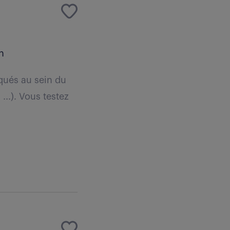
n
iqués au sein du
...). Vous testez