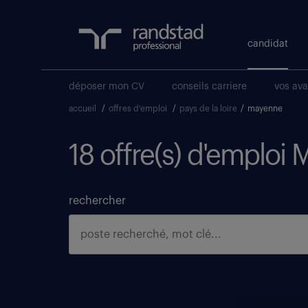
candidat
déposer mon CV
conseils carriere
vos av
accueil
/
offres d'emploi
/
pays de la loire
/
mayenne
18 offre(s) d'emploi
rechercher