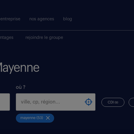
entreprise
nos agences
blog
antages
rejoindre le groupe
 Mayenne
où ?
CDI
(9)
mayenne (53)