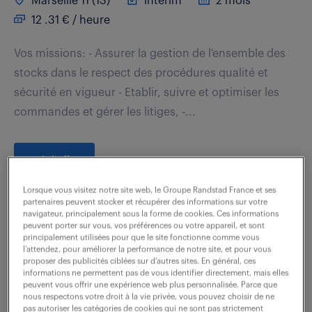
Marseille 11 (13)
intérim
2 mois
12 .31 € / heure
Vos missions: - Assurer la gestion de l'ensemble des
stocks dans le respect des procédures qualité et
sécurité en vigueur - Etablir, suivre et optimiser les
commandes et gérer les litiges, -...
voir l'offre
Lorsque vous visitez notre site web, le Groupe Randstad France et ses
partenaires peuvent stocker et récupérer des informations sur votre
navigateur, principalement sous la forme de cookies. Ces informations
gestionnaire magasin - service
peuvent porter sur vous, vos préférences ou votre appareil, et sont
principalement utilisées pour que le site fonctionne comme vous
maintenance (f/h)
l’attendez, pour améliorer la performance de notre site, et pour vous
proposer des publicités ciblées sur d’autres sites. En général, ces
informations ne permettent pas de vous identifier directement, mais elles
19 juin 2026
peuvent vous offrir une expérience web plus personnalisée. Parce que
nous respectons votre droit à la vie privée, vous pouvez choisir de ne
pas autoriser les catégories de cookies qui ne sont pas strictement
Annecy (74)
intérim
3 mois