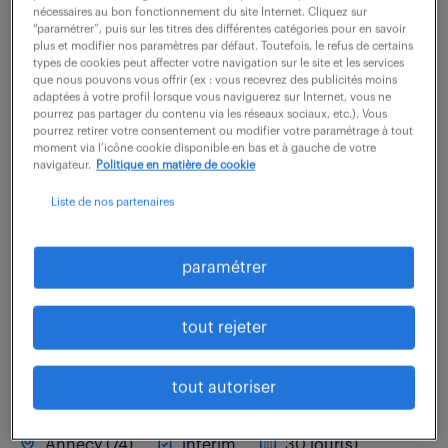
nécessaires au bon fonctionnement du site Internet. Cliquez sur
32 000 - 36 000 € / an
“paramétrer”, puis sur les titres des différentes catégories pour en savoir
plus et modifier nos paramètres par défaut. Toutefois, le refus de certains
types de cookies peut affecter votre navigation sur le site et les services
Nous sommes à la recherche d'un profil rigoureux et
que nous pouvons vous offrir (ex : vous recevrez des publicités moins
adaptées à votre profil lorsque vous naviguerez sur Internet, vous ne
dynamique pour piloter la gestion du magasin de
pourrez pas partager du contenu via les réseaux sociaux, etc.). Vous
pièces techniques. Sous la responsabilité du
pourrez retirer votre consentement ou modifier votre paramétrage à tout
moment via l’icône cookie disponible en bas et à gauche de votre
Responsable Maintenance, vous jouerez un rôle...
navigateur.
Politique en matière de cookie
Liste de nos partenaires
voir l'offre
paramétrer
magasinier-gestionnaire de
tout rejeter
stocks (f/h)
tout autoriser
10 juin 2026
Annecy (74)
intérim
30 jour(s)