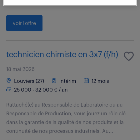
infrastructures et la réalisation des projets Travaux...
voir l'offre
technicien chimiste en 3x7 (f/h)
18 mai 2026
Louviers (27)
intérim
12 mois
25 000 - 32 000 € / an
Rattaché(e) au Responsable de Laboratoire ou au
Responsable de Production, vous jouez un rôle clé
dans la garantie de la qualité de nos produits et la
continuité de nos processus industriels. Au...