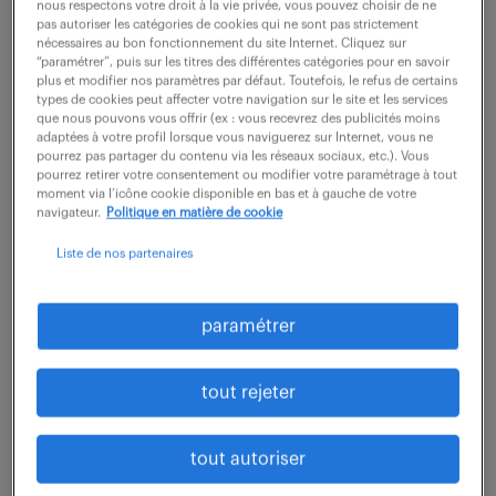
nous respectons votre droit à la vie privée, vous pouvez choisir de ne
vous intervenez sur un poste polyvalent. Vous
pas autoriser les catégories de cookies qui ne sont pas strictement
assurez la gestion administrative des dossiers clients,
nécessaires au bon fonctionnement du site Internet. Cliquez sur
“paramétrer”, puis sur les titres des différentes catégories pour en savoir
vous traitez les anomalies et vous assurez un...
plus et modifier nos paramètres par défaut. Toutefois, le refus de certains
types de cookies peut affecter votre navigation sur le site et les services
que nous pouvons vous offrir (ex : vous recevrez des publicités moins
adaptées à votre profil lorsque vous naviguerez sur Internet, vous ne
voir l'offre
pourrez pas partager du contenu via les réseaux sociaux, etc.). Vous
pourrez retirer votre consentement ou modifier votre paramétrage à tout
moment via l’icône cookie disponible en bas et à gauche de votre
navigateur.
Politique en matière de cookie
technicien études et travaux (f/h)
Liste de nos partenaires
5 juin 2026
paramétrer
Louviers (27)
CDI
30 000 € / an
tout rejeter
Rattaché(e) au Responsable Travaux Neufs / Projets /
Engineering, vous apporterez un support
tout autoriser
opérationnel et technique pour l'entretien des