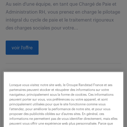
Au sein d'une équipe, en tant que Chargé de Paie et
Administration RH, vous prenez en charge le pilotage
intégral du cycle de paie et le traitement rigoureux
des charges sociales pour votre...
voir l'offre
conseiller téléphonique (f/h)
Lorsque vous visitez notre site web, le Groupe Randstad France et ses
3 août 2026
partenaires peuvent stocker et récupérer des informations sur votre
navigateur, principalement sous la forme de cookies. Ces informations
Louviers (27)
intérim
4 mois
peuvent porter sur vous, vos préférences ou votre appareil, et sont
principalement utilisées pour que le site fonctionne comme vous
24 000 - 25 000 € / an
l’attendez, pour améliorer la performance de notre site, et pour vous
proposer des publicités ciblées sur d’autres sites. En général, ces
informations ne permettent pas de vous identifier directement, mais elles
Vous êtes rattaché au Responsable de l'équipe et
peuvent vous offrir une expérience web plus personnalisée. Parce que