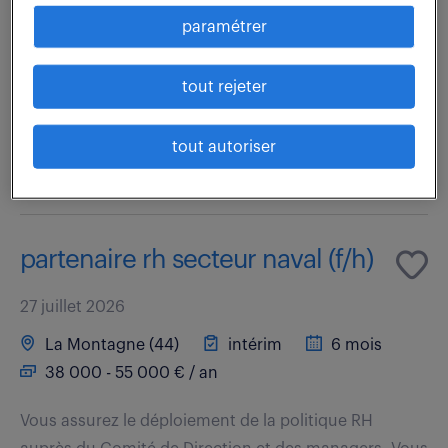
Vous rejoignez le site Naval Group de Nantes-Indret,
paramétrer
spécialisé dans la propulsion des navires militaires,
de la conception au montage. Vous intégrez le
tout rejeter
service de conception Générateur de...
tout autoriser
voir l'offre
partenaire rh secteur naval (f/h)
27 juillet 2026
La Montagne (44)
intérim
6 mois
38 000 - 55 000 € / an
Vous assurez le déploiement de la politique RH