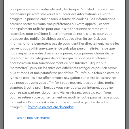
Vous apportez un support direct au Conseiller
Lorsque vous visitez notre site web, le Groupe Randstad France et ses
Prévention du TCO. Vous accompagnez la réalisation
partenaires peuvent stocker et récupérer des informations sur votre
des évaluations de risques professionnels et
navigateur, principalement sous la forme de cookies. Ces informations
peuvent porter sur vous, vos préférences ou votre appareil, et sont
chimiques des Unités de Travail. Vous saisissez les...
principalement utilisées pour que le site fonctionne comme vous
l’attendez, pour améliorer la performance de notre site, et pour vous
proposer des publicités ciblées sur d’autres sites. En général, ces
informations ne permettent pas de vous identifier directement, mais elles
voir l'offre
peuvent vous offrir une expérience web plus personnalisée. Parce que
nous respectons votre droit à la vie privée, vous pouvez choisir de ne
pas autoriser les catégories de cookies qui ne sont pas strictement
nécessaires au bon fonctionnement du site Internet. Cliquez sur
“paramétrer”, puis sur les titres des différentes catégories pour en savoir
plus et modifier nos paramètres par défaut. Toutefois, le refus de certains
ingénieur en mécanique secteur
types de cookies peut affecter votre navigation sur le site et les services
naval (f/h)
que nous pouvons vous offrir (ex : vous recevrez des publicités moins
adaptées à votre profil lorsque vous naviguerez sur Internet, vous ne
pourrez pas partager du contenu via les réseaux sociaux, etc.). Vous
4 août 2026
pourrez retirer votre consentement ou modifier votre paramétrage à tout
moment via l’icône cookie disponible en bas et à gauche de votre
navigateur.
Politique en matière de cookie
La Montagne (44)
intérim
6 mois
40 000 - 50 000 € / an
Liste de nos partenaires