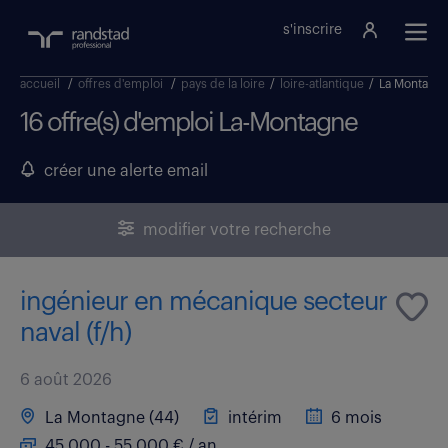
s'inscrire
accueil
/
offres d'emploi
/
pays de la loire
/
loire-atlantique
/
La Montagn
16 offre(s) d'emploi La-Montagne
créer une alerte email
modifier votre recherche
ingénieur en mécanique secteur
naval (f/h)
6 août 2026
La Montagne (44)
intérim
6 mois
45 000 - 55 000 € / an