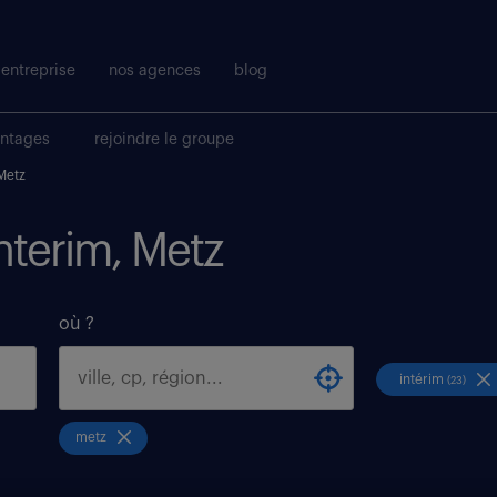
entreprise
nos agences
blog
antages
rejoindre le groupe
Metz
interim, Metz
où ?
intérim
(23)
metz