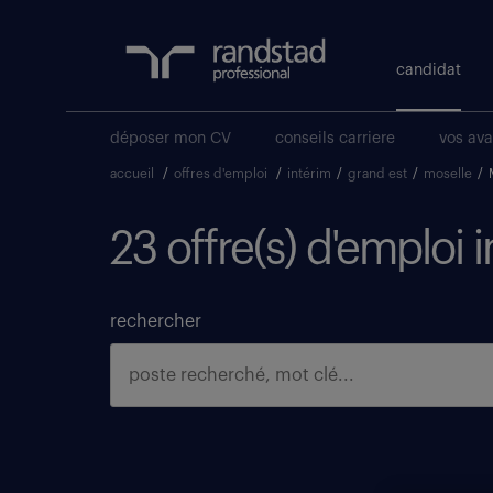
candidat
déposer mon CV
conseils carriere
vos av
accueil
/
offres d'emploi
/
intérim
/
grand est
/
moselle
/
23 offre(s) d'emploi 
rechercher