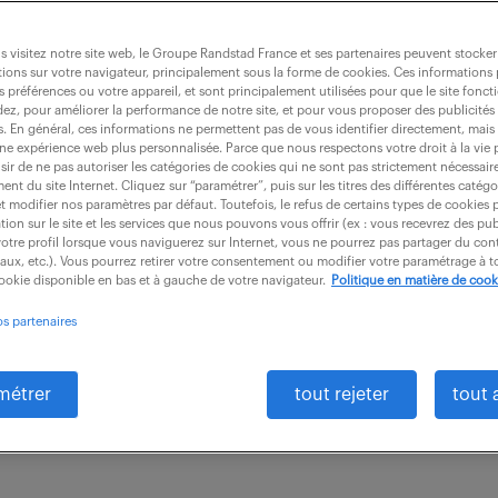
 visitez notre site web, le Groupe Randstad France et ses partenaires peuvent stocker
ions sur votre navigateur, principalement sous la forme de cookies. Ces informations
s préférences ou votre appareil, et sont principalement utilisées pour que le site fo
entèle de banque (f/h)
dez, pour améliorer la performance de notre site, et pour vous proposer des publicités 
es. En général, ces informations ne permettent pas de vous identifier directement, mais
une expérience web plus personnalisée. Parce que nous respectons votre droit à la vie 
ir de ne pas autoriser les catégories de cookies qui ne sont pas strictement nécessair
nt du site Internet. Cliquez sur “paramétrer”, puis sur les titres des différentes catég
intérim
3 mois
1 901 .94 € / mois
et modifier nos paramètres par défaut. Toutefois, le refus de certains types de cookies 
tion sur le site et les services que nous pouvons vous offrir (ex : vous recevrez des pu
otre profil lorsque vous naviguerez sur Internet, vous ne pourrez pas partager du cont
tre de Relation Client de Metz, vous intégrerez une
iaux, etc.). Vous pourrez retirer votre consentement ou modifier votre paramétrage à
cookie disponible en bas et à gauche de votre navigateur.
Politique en matière de cook
rès un parcours d'intégration et de formation de 2 à
os partenaires
os...
métrer
tout rejeter
tout 