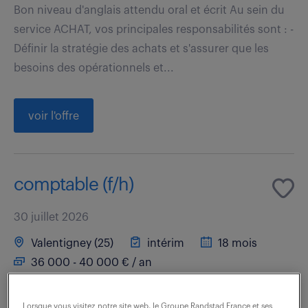
Bon niveau d'anglais attendu oral et écrit Au sein du
service ACHAT, vos principales responsabilités sont : -
Définir la stratégie des achats et s'assurer que les
besoins des opérationnels et...
voir l'offre
comptable (f/h)
30 juillet 2026
Valentigney (25)
intérim
18 mois
36 000 - 40 000 € / an
Rattaché au Responsable Comptable et intégré au
Lorsque vous visitez notre site web, le Groupe Randstad France et ses