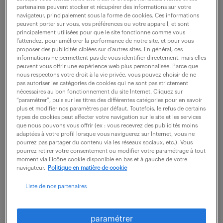
sein d'une équipe structurée, vous assurez la fiabilité
partenaires peuvent stocker et récupérer des informations sur votre
navigateur, principalement sous la forme de cookies. Ces informations
des informations comptables et financières de
peuvent porter sur vous, vos préférences ou votre appareil, et sont
l'entité. Votre rôle est central et...
principalement utilisées pour que le site fonctionne comme vous
l’attendez, pour améliorer la performance de notre site, et pour vous
proposer des publicités ciblées sur d’autres sites. En général, ces
informations ne permettent pas de vous identifier directement, mais elles
voir l'offre
peuvent vous offrir une expérience web plus personnalisée. Parce que
nous respectons votre droit à la vie privée, vous pouvez choisir de ne
pas autoriser les catégories de cookies qui ne sont pas strictement
nécessaires au bon fonctionnement du site Internet. Cliquez sur
“paramétrer”, puis sur les titres des différentes catégories pour en savoir
plus et modifier nos paramètres par défaut. Toutefois, le refus de certains
technicien help desk (f/h)
types de cookies peut affecter votre navigation sur le site et les services
que nous pouvons vous offrir (ex : vous recevrez des publicités moins
adaptées à votre profil lorsque vous naviguerez sur Internet, vous ne
9 mars 2026
pourrez pas partager du contenu via les réseaux sociaux, etc.). Vous
pourrez retirer votre consentement ou modifier votre paramétrage à tout
Besancon (25)
intérim
6 mois
moment via l’icône cookie disponible en bas et à gauche de votre
navigateur.
Politique en matière de cookie
24 000 - 25 200 € / an
Liste de nos partenaires
Comment votre expertise pourrait-elle transformer
l'expérience utilisateur en tant que Technicien help
paramétrer