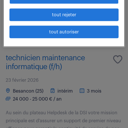
desk (F/H) ? En tant que membre clé du centre de
service de la DSI, vous soutiendrez le...
tout rejeter
voir l'offre
tout autoriser
technicien maintenance
informatique (f/h)
23 février 2026
Besancon (25)
intérim
3 mois
24 000 - 25 000 € / an
Au sein du plateau Helpdesk de la DSI votre mission
principale est d'assurer un support de premier niveau