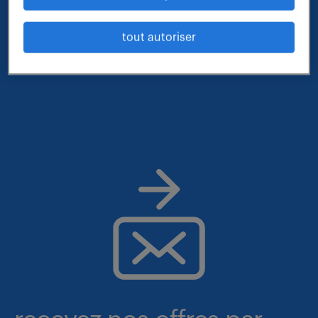
- métier et compétences : integrateur f h
tout autoriser
- contrat : interim
- lieu : grand-est