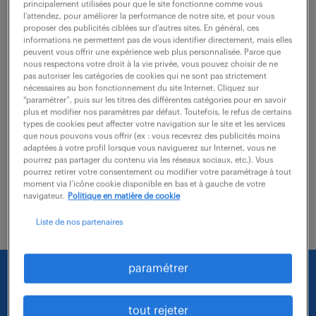
principalement utilisées pour que le site fonctionne comme vous
l’attendez, pour améliorer la performance de notre site, et pour vous
proposer des publicités ciblées sur d’autres sites. En général, ces
La mission consiste à intervenir sur des projets
informations ne permettent pas de vous identifier directement, mais elles
stratégiques liés à la gestion et l'exploitation des
peuvent vous offrir une expérience web plus personnalisée. Parce que
nous respectons votre droit à la vie privée, vous pouvez choisir de ne
bases de données et des flux ETL. Vous serez en
pas autoriser les catégories de cookies qui ne sont pas strictement
nécessaires au bon fonctionnement du site Internet. Cliquez sur
interaction directe avec les équipes projet...
“paramétrer”, puis sur les titres des différentes catégories pour en savoir
plus et modifier nos paramètres par défaut. Toutefois, le refus de certains
types de cookies peut affecter votre navigation sur le site et les services
que nous pouvons vous offrir (ex : vous recevrez des publicités moins
voir l'offre
adaptées à votre profil lorsque vous naviguerez sur Internet, vous ne
pourrez pas partager du contenu via les réseaux sociaux, etc.). Vous
pourrez retirer votre consentement ou modifier votre paramétrage à tout
moment via l’icône cookie disponible en bas et à gauche de votre
navigateur.
Politique en matière de cookie
Liste de nos partenaires
paramétrer
Nous faisons le maximum pour trouver un emploi
qui vous correspond parmi nos offres :
tout rejeter