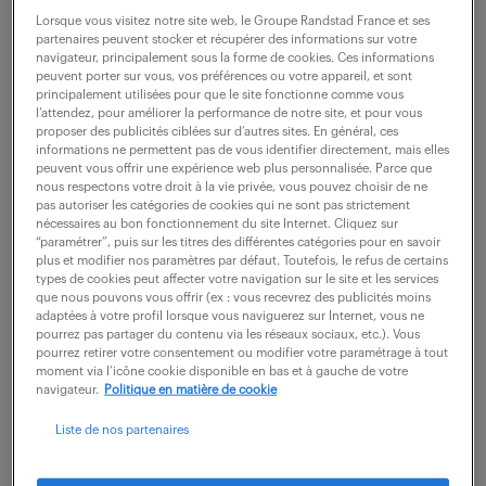
Lorsque vous visitez notre site web, le Groupe Randstad France et ses
Val De Reuil (27)
intérim
6 mois
partenaires peuvent stocker et récupérer des informations sur votre
navigateur, principalement sous la forme de cookies. Ces informations
41 000 - 45 000 € / an
peuvent porter sur vous, vos préférences ou votre appareil, et sont
principalement utilisées pour que le site fonctionne comme vous
l’attendez, pour améliorer la performance de notre site, et pour vous
Votre rôle consiste à assurer la revue et l'approbation
proposer des publicités ciblées sur d’autres sites. En général, ces
de l'ensemble de la documentation de qualification
informations ne permettent pas de vous identifier directement, mais elles
peuvent vous offrir une expérience web plus personnalisée. Parce que
générée par le plateau investissements, incluant les
nous respectons votre droit à la vie privée, vous pouvez choisir de ne
pas autoriser les catégories de cookies qui ne sont pas strictement
Spécifications des Besoins...
nécessaires au bon fonctionnement du site Internet. Cliquez sur
“paramétrer”, puis sur les titres des différentes catégories pour en savoir
plus et modifier nos paramètres par défaut. Toutefois, le refus de certains
types de cookies peut affecter votre navigation sur le site et les services
voir l'offre
que nous pouvons vous offrir (ex : vous recevrez des publicités moins
adaptées à votre profil lorsque vous naviguerez sur Internet, vous ne
pourrez pas partager du contenu via les réseaux sociaux, etc.). Vous
pourrez retirer votre consentement ou modifier votre paramétrage à tout
moment via l’icône cookie disponible en bas et à gauche de votre
coordinateur contrôle qualité en
navigateur.
Politique en matière de cookie
industrie pharmaceutique (f/h)
Liste de nos partenaires
13 avril 2026