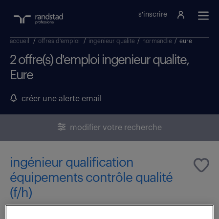
s'inscrire
accueil
/
offres d'emploi
/
ingenieur qualite
/
normandie
/
eure
2 offre(s) d'emploi ingenieur qualite,
Eure
créer une alerte email
modifier votre recherche
ingénieur qualification
équipements contrôle qualité
(f/h)
7 août 2026