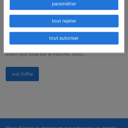
paramétrer
Val De Reuil (27)
intérim
4 mois
40 000 - 41 000 € / an
tout rejeter
Votre rôle en tant que Coordinateur Contrôle Qualité
tout autoriser
en industrie pharmaceutique consiste à assurer la
conformité réglementaire et technique des produits
avant leur mise sur le marché. Vous...
voir l'offre