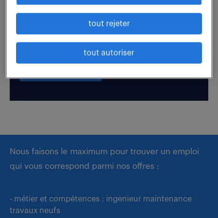
tout rejeter
Boostez votre visibilité auprès de nos recruteurs
en postulant par candidature spontanée.
tout autoriser
déposer mon CV
Nous faisons le maximum pour trouver un emploi
qui vous correspond parmi nos offres :
- métier et compétences : ingenieur maintenance
travaux neufs