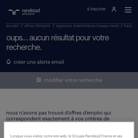
s'inscrire
accueil
/
offres d'emploi
/
ingenieur maintenance travaux neufs
/
hauts-d
oups… aucun résultat pour votre
recherche.
créer une alerte email
modifier votre recherche
nous n’avons pas trouvé d’offres d’emploi qui
correspondent exactement à vos critères de
recherche. Modifiez vos critères ou créez une alerte
email pour ne manquer aucune opportunité !
Lorsque vous visitez notre site web, le Groupe Randstad France et ses