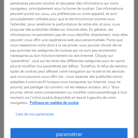
partenaires peuvent stocker et récupérer des informations sur votre
navigateur, principalement sous la forme de cookies. Ces informations
peuvent porter sur vous, vos préférences ou votre appareil, et sont
ne ratez aucune
principalement utilisées pour que le site fonctionne comme vous
l’attendez, pour améliorer la performance de notre site, et pour vous
opportunité.
proposer des publicités ciblées sur d’autres sites. En général, ces
informations ne permettent pas de vous identifier directement, mais elles
peuvent vous offrir une expérience web plus personnalisée. Parce que
nous respectons votre droit à la vie privée, vous pouvez choisir de ne
recevez chaque semaine par mail les offres qui
pas autoriser les catégories de cookies qui ne sont pas strictement
correspondent à votre dernière recherche.
nécessaires au bon fonctionnement du site Internet. Cliquez sur
“paramétrer”, puis sur les titres des différentes catégories pour en savoir
plus et modifier nos paramètres par défaut. Toutefois, le refus de certains
types de cookies peut affecter votre navigation sur le site et les services
créer une alerte
que nous pouvons vous offrir (ex : vous recevrez des publicités moins
adaptées à votre profil lorsque vous naviguerez sur Internet, vous ne
pourrez pas partager du contenu via les réseaux sociaux, etc.). Vous
pourrez retirer votre consentement ou modifier votre paramétrage à tout
moment via l’icône cookie disponible en bas et à gauche de votre
navigateur.
Politique en matière de cookie
Liste de nos partenaires
partagez-nous
paramétrer
votre CV !