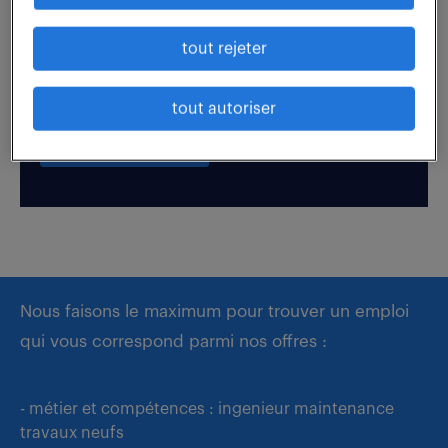
tout rejeter
Boostez votre visibilité auprès de nos recruteurs
en postulant par candidature spontanée.
tout autoriser
déposer mon CV
Nous faisons le maximum pour trouver un emploi
qui vous correspond parmi nos offres :
- métier et compétences : ingenieur maintenance
travaux neufs