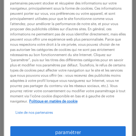
partenaires peuvent stocker et récupérer des informations sur votre
navigateur, principalement sous la forme de cookies. Ces informations
peuvent porter sur vous, vos préférences ou votre appareil, et sont
ne ratez aucune
principalement utilisées pour que le site fonctionne comme vous
l’attendez, pour améliorer la performance de notre site, et pour vous
opportunité.
proposer des publicités ciblées sur d’autres sites. En général, ces
informations ne permettent pas de vous identifier directement, mais elles
peuvent vous offrir une expérience web plus personnalisée. Parce que
nous respectons votre droit à la vie privée, vous pouvez choisir de ne
recevez chaque semaine par mail les offres qui
pas autoriser les catégories de cookies qui ne sont pas strictement
correspondent à votre dernière recherche.
nécessaires au bon fonctionnement du site Internet. Cliquez sur
“paramétrer”, puis sur les titres des différentes catégories pour en savoir
plus et modifier nos paramètres par défaut. Toutefois, le refus de certains
types de cookies peut affecter votre navigation sur le site et les services
créer une alerte
que nous pouvons vous offrir (ex : vous recevrez des publicités moins
adaptées à votre profil lorsque vous naviguerez sur Internet, vous ne
pourrez pas partager du contenu via les réseaux sociaux, etc.). Vous
pourrez retirer votre consentement ou modifier votre paramétrage à tout
moment via l’icône cookie disponible en bas et à gauche de votre
navigateur.
Politique en matière de cookie
Liste de nos partenaires
partagez-nous
paramétrer
votre CV !