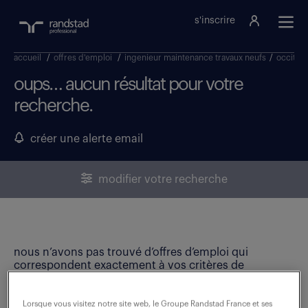
s'inscrire
accueil
/
offres d'emploi
/
ingenieur maintenance travaux neufs
/
occitani
oups… aucun résultat pour votre
recherche.
créer une alerte email
modifier votre recherche
nous n’avons pas trouvé d’offres d’emploi qui
correspondent exactement à vos critères de
recherche. Modifiez vos critères ou créez une alerte
email pour ne manquer aucune opportunité !
Lorsque vous visitez notre site web, le Groupe Randstad France et ses