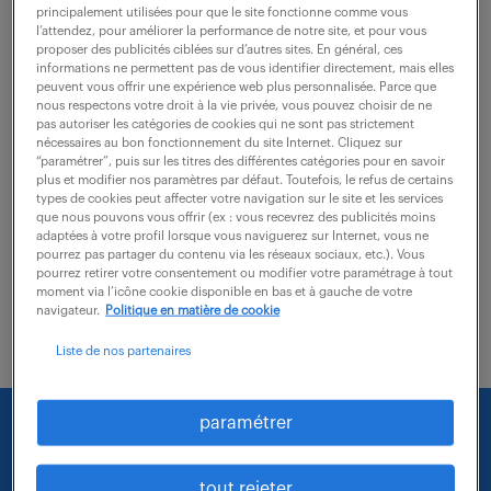
principalement utilisées pour que le site fonctionne comme vous
l’attendez, pour améliorer la performance de notre site, et pour vous
Vos missions consistent à établir l'ensemble des
proposer des publicités ciblées sur d’autres sites. En général, ces
informations ne permettent pas de vous identifier directement, mais elles
prévisions en termes de livraisons de blocs complets,
peuvent vous offrir une expérience web plus personnalisée. Parce que
nous respectons votre droit à la vie privée, vous pouvez choisir de ne
et analyser la charge/capacité associée et à s'assurer
pas autoriser les catégories de cookies qui ne sont pas strictement
que les besoins en composants sont...
nécessaires au bon fonctionnement du site Internet. Cliquez sur
“paramétrer”, puis sur les titres des différentes catégories pour en savoir
plus et modifier nos paramètres par défaut. Toutefois, le refus de certains
types de cookies peut affecter votre navigation sur le site et les services
voir l'offre
que nous pouvons vous offrir (ex : vous recevrez des publicités moins
adaptées à votre profil lorsque vous naviguerez sur Internet, vous ne
pourrez pas partager du contenu via les réseaux sociaux, etc.). Vous
pourrez retirer votre consentement ou modifier votre paramétrage à tout
moment via l’icône cookie disponible en bas et à gauche de votre
navigateur.
Politique en matière de cookie
Liste de nos partenaires
paramétrer
Nous faisons le maximum pour trouver un emploi
qui vous correspond parmi nos offres :
tout rejeter