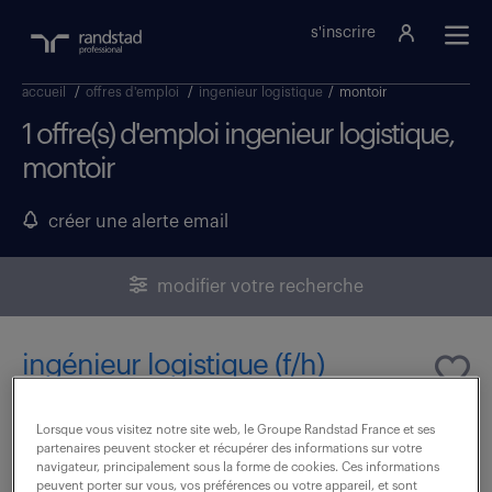
s'inscrire
accueil
/
offres d'emploi
/
ingenieur logistique
/
montoir
1 offre(s) d'emploi ingenieur logistique,
montoir
créer une alerte email
modifier votre recherche
ingénieur logistique (f/h)
23 février 2026
Lorsque vous visitez notre site web, le Groupe Randstad France et ses
partenaires peuvent stocker et récupérer des informations sur votre
Montoir De Bretagne (44)
intérim
navigateur, principalement sous la forme de cookies. Ces informations
peuvent porter sur vous, vos préférences ou votre appareil, et sont
6 mois
36 000 € / an