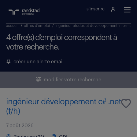
s'inscrire
accueil
/
offres d'emploi
/
ingenieur etudes et developpement informatiq
4 offre(s) d’emploi correspondent à
votre recherche.
créer une alerte email
modifier votre recherche
ingénieur développement c# .net
(f/h)
7 août 2026