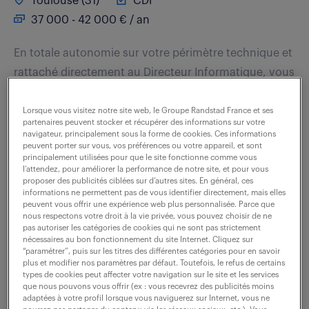
Toulouse (31)
CDI
37 000 - 42 000 € / an
En totale autonomie sur votre périmètre technique et
rattaché directement au Directeur Informatique, vous
assurez seul le développement et l'intégration de
fonctionnalités sur des applicatifs...
Lorsque vous visitez notre site web, le Groupe Randstad France et ses
partenaires peuvent stocker et récupérer des informations sur votre
navigateur, principalement sous la forme de cookies. Ces informations
peuvent porter sur vous, vos préférences ou votre appareil, et sont
principalement utilisées pour que le site fonctionne comme vous
voir l'offre
l’attendez, pour améliorer la performance de notre site, et pour vous
proposer des publicités ciblées sur d’autres sites. En général, ces
informations ne permettent pas de vous identifier directement, mais elles
peuvent vous offrir une expérience web plus personnalisée. Parce que
nous respectons votre droit à la vie privée, vous pouvez choisir de ne
ingénieur développement
pas autoriser les catégories de cookies qui ne sont pas strictement
nécessaires au bon fonctionnement du site Internet. Cliquez sur
python / systèmes embarqués
“paramétrer”, puis sur les titres des différentes catégories pour en savoir
plus et modifier nos paramètres par défaut. Toutefois, le refus de certains
(f/h)
types de cookies peut affecter votre navigation sur le site et les services
que nous pouvons vous offrir (ex : vous recevrez des publicités moins
adaptées à votre profil lorsque vous naviguerez sur Internet, vous ne
4 août 2026