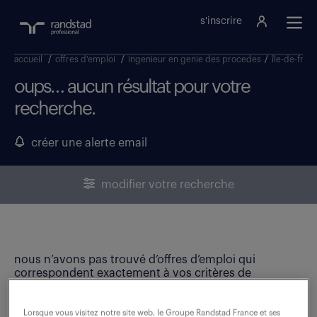
s'inscrire
accueil
/
offres d'emploi
/
ingenieur en genie des procedes
/
île-de-fran
oups… aucun résultat pour votre
recherche.
créer une alerte email
modifier votre recherche
nous n’avons pas trouvé d’offres d’emploi qui
correspondent exactement à vos critères de
recherche. Modifiez vos critères ou créez une alerte
email pour ne manquer aucune opportunité !
Lorsque vous visitez notre site web, le Groupe Randstad France et ses