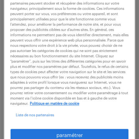
partenaires peuvent stocker et récupérer des informations sur votre
navigateur, principalement sous la forme de cookies. Ces informations
peuvent porter sur vous, vos préférences ou votre appareil, et sont
ne ratez aucune
principalement utilisées pour que le site fonctionne comme vous
l’attendez, pour améliorer la performance de notre site, et pour vous
opportunité.
proposer des publicités ciblées sur d’autres sites. En général, ces
informations ne permettent pas de vous identifier directement, mais elles
peuvent vous offrir une expérience web plus personnalisée. Parce que
nous respectons votre droit à la vie privée, vous pouvez choisir de ne
recevez chaque semaine par mail les offres qui
pas autoriser les catégories de cookies qui ne sont pas strictement
correspondent à votre dernière recherche.
nécessaires au bon fonctionnement du site Internet. Cliquez sur
“paramétrer”, puis sur les titres des différentes catégories pour en savoir
plus et modifier nos paramètres par défaut. Toutefois, le refus de certains
types de cookies peut affecter votre navigation sur le site et les services
créer une alerte
que nous pouvons vous offrir (ex : vous recevrez des publicités moins
adaptées à votre profil lorsque vous naviguerez sur Internet, vous ne
pourrez pas partager du contenu via les réseaux sociaux, etc.). Vous
pourrez retirer votre consentement ou modifier votre paramétrage à tout
moment via l’icône cookie disponible en bas et à gauche de votre
navigateur.
Politique en matière de cookie
Liste de nos partenaires
partagez-nous
paramétrer
votre CV !