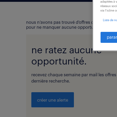
adaptées à v
réseaux soc
via l’icône 
Liste de n
nous n’avons pas trouvé d’offres d’emploi qui
pour ne manquer aucune opportunité !
para
ne ratez aucune
opportunité.
recevez chaque semaine par mail les offres
dernière recherche.
créer une alerte