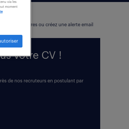
enu via les
 tout moment
ie
fiez vos critères ou créez une alerte email
autoriser
us votre CV !
près de nos recruteurs en postulant par