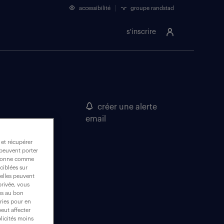
accessibilité
groupe randstad
s'inscrire
créer une alerte
email
 et récupérer
 peuvent porter
nctionne comme
ciblées sur
 elles peuvent
privée, vous
es au bon
ories pour en
peut affecter
blicités moins