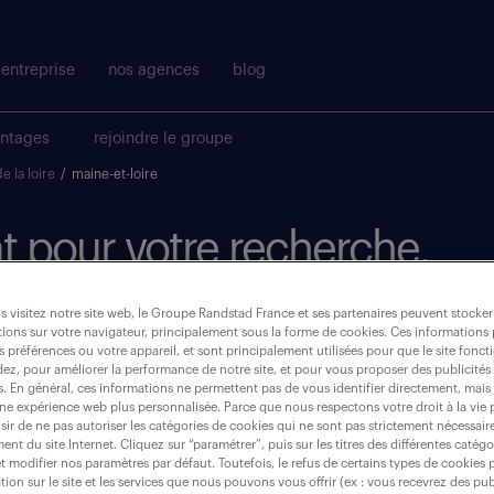
entreprise
nos agences
blog
antages
rejoindre le groupe
e la loire
/
maine-et-loire
t pour votre recherche.
 visitez notre site web, le Groupe Randstad France et ses partenaires peuvent stocker
où ?
ions sur votre navigateur, principalement sous la forme de cookies. Ces informations
s préférences ou votre appareil, et sont principalement utilisées pour que le site fo
dez, pour améliorer la performance de notre site, et pour vous proposer des publicités 
es. En général, ces informations ne permettent pas de vous identifier directement, mais
une expérience web plus personnalisée. Parce que nous respectons votre droit à la vie 
ir de ne pas autoriser les catégories de cookies qui ne sont pas strictement nécessair
maine-et-loire (49)
nt du site Internet. Cliquez sur “paramétrer”, puis sur les titres des différentes catég
et modifier nos paramètres par défaut. Toutefois, le refus de certains types de cookies 
tion sur le site et les services que nous pouvons vous offrir (ex : vous recevrez des pu