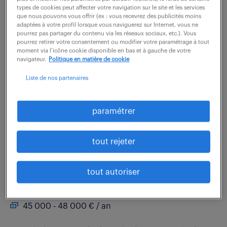
Rattaché à la directrice d'études, vous travaillez en
types de cookies peut affecter votre navigation sur le site et les services
que nous pouvons vous offrir (ex : vous recevrez des publicités moins
étroite collaboration avec l'équipe du bureau d'études
adaptées à votre profil lorsque vous naviguerez sur Internet, vous ne
composé de chargés d'études et de chiffreurs mais
pourrez pas partager du contenu via les réseaux sociaux, etc.). Vous
pourrez retirer votre consentement ou modifier votre paramétrage à tout
également avec les chargés...
moment via l’icône cookie disponible en bas et à gauche de votre
navigateur.
Politique en matière de cookie
Liste de nos partenaires
voir l'offre
paramétrer
ingénieur études et
tout rejeter
développement électronique h/f
tout autoriser
7 août 2026
Roques (31)
CDI
45 000 - 48 000 € / an