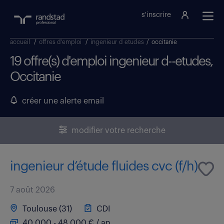
s'inscrire
accueil
/
offres d'emploi
/
ingenieur d etudes
/
occitanie
19 offre(s) d'emploi ingenieur d--etudes,
Occitanie
créer une alerte email
modifier votre recherche
ingenieur d’étude fluides cvc (f/h)
7 août 2026
Toulouse (31)
CDI
40 000 - 48 000 € / an