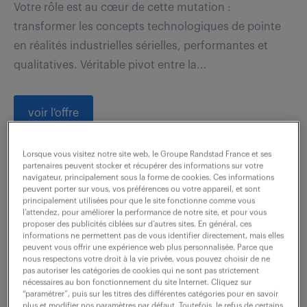
Votre rôle est au cœur de cette mutation :
transformer les concepts technologiques de pointe
en réalités industrielles sérielles, performantes et
qualitatives. Véritable pivot entre la...
voir l'offre
Lorsque vous visitez notre site web, le Groupe Randstad France et ses
partenaires peuvent stocker et récupérer des informations sur votre
responsable etude de prix cvc
navigateur, principalement sous la forme de cookies. Ces informations
peuvent porter sur vous, vos préférences ou votre appareil, et sont
(f/h)
principalement utilisées pour que le site fonctionne comme vous
l’attendez, pour améliorer la performance de notre site, et pour vous
proposer des publicités ciblées sur d’autres sites. En général, ces
7 août 2026
informations ne permettent pas de vous identifier directement, mais elles
peuvent vous offrir une expérience web plus personnalisée. Parce que
nous respectons votre droit à la vie privée, vous pouvez choisir de ne
Toulouse (31)
CDI
pas autoriser les catégories de cookies qui ne sont pas strictement
40 000 - 45 000 € / an
nécessaires au bon fonctionnement du site Internet. Cliquez sur
“paramétrer”, puis sur les titres des différentes catégories pour en savoir
plus et modifier nos paramètres par défaut. Toutefois, le refus de certains