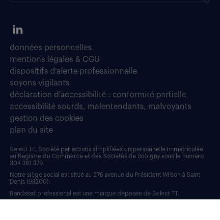
données personnelles
mentions légales & CGU
dispositifs d'alerte professionnelle
soyons vigilants
déclaration d'accessibilité : conformité partielle
accessibilité sourds, malentendants, malvoyants
gestion des cookies
plan du site
Select TT, Société par actions simplifiées unipersonnelle immatriculée
au Registre du Commerce et des Sociétés de Bobigny sous le numéro
304 381 379.
Notre siège social est situé au 276 avenue du Président Wilson à Saint
Denis (93200).
Randstad professional est une marque déposée de Select TT.
RANDSTAD, HUMAN FORWARD, L’HUMAIN, POUR ALLER PLUS LOIN et
sont des marques déposées de © Randstad N.V.