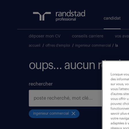
candidat
déposer mon CV
conseils carriere
vos av
accueil
/
offres d'emploi
/
ingenieur commercial
/
la
oups… aucun résulta
Lorsque vous
des informat
rechercher
sur vous, vo
vous l’atten
d’autres sit
vous offrir 
pouvez chois
fonctionneme
ingenieur commercial
savoir plus 
votre naviga
adaptées à v
réseaux soc