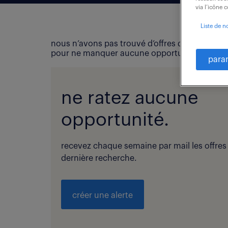
via l’icône 
Liste de n
nous n’avons pas trouvé d’offres d’emploi qui
pour ne manquer aucune opportunité !
para
ne ratez aucune
opportunité.
recevez chaque semaine par mail les offres
dernière recherche.
créer une alerte