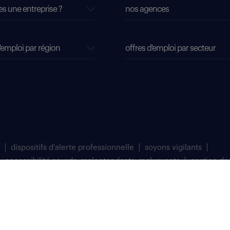
es une entreprise ?
nos agences
'emploi par région
offres d'emploi par secteur
dispositifs d'alerte professionnelle
soyons vigilants
accessibilité sourds, malentendants, malvoyants
gestion de
matriculée au Registre du Commerce et des Sociétés de Bobigny sous le numéro 
 à Saint Denis (93200).