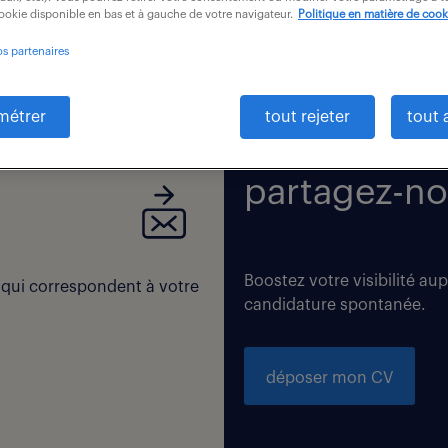
cookie disponible en bas et à gauche de votre navigateur.
Politique en matière de cook
os partenaires
 correspondent exactement à vos critères de recherche. Modi
métrer
tout rejeter
tout 
partagez-no
Boostez votre visibilité au
 qui correspondent à votre
candidature spontanée.
déposer mon CV