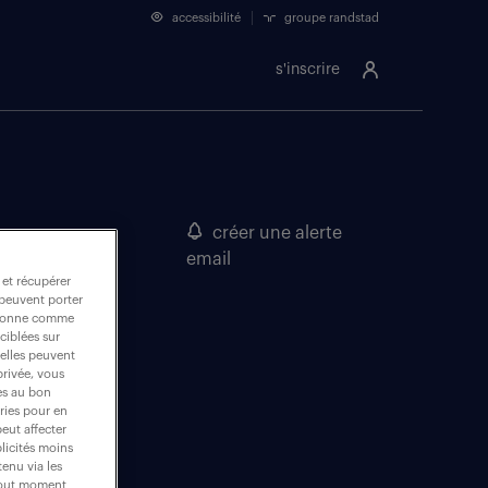
accessibilité
groupe randstad
s'inscrire
créer une alerte
email
 et récupérer
 peuvent porter
nctionne comme
ciblées sur
 elles peuvent
privée, vous
es au bon
ories pour en
peut affecter
blicités moins
enu via les
 tout moment