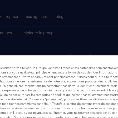
entreprise
nos agences
blog
antages
rejoindre le groupe
t pour votre recherche.
 visitez notre site web, le Groupe Randstad France et ses partenaires peuvent stocker
ions sur votre navigateur, principalement sous la forme de cookies. Ces informations
où ?
s préférences ou votre appareil, et sont principalement utilisées pour que le site fo
dez, pour améliorer la performance de notre site, et pour vous proposer des publicités 
es. En général, ces informations ne permettent pas de vous identifier directement, mais
une expérience web plus personnalisée. Parce que nous respectons votre droit à la vie 
ir de ne pas autoriser les catégories de cookies qui ne sont pas strictement nécessair
nt du site Internet. Cliquez sur “paramétrer”, puis sur les titres des différentes catég
la (roche)
et modifier nos paramètres par défaut. Toutefois, le refus de certains types de cookies 
tion sur le site et les services que nous pouvons vous offrir (ex : vous recevrez des pu
otre profil lorsque vous naviguerez sur Internet, vous ne pourrez pas partager du cont
iaux, etc.). Vous pourrez retirer votre consentement ou modifier votre paramétrage à