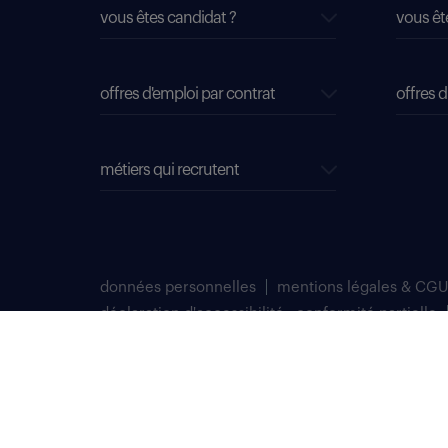
vous êtes candidat ?
vous êt
offres d'emploi par contrat
offres d
métiers qui recrutent
données personnelles
mentions légales & CGU
déclaration d'accessibilité : conformité partielle
plan du site
Select TT, Société par actions simplifiées unipersonnelle im
Notre siège social est situé au 276 avenue du Président Wilson
Randstad professional est une marque déposée de Select TT.