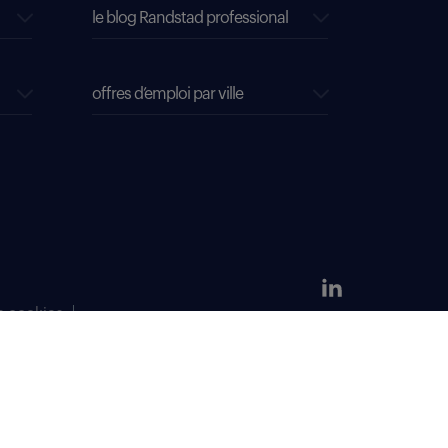
le blog Randstad professional
offres d’emploi par ville
s cookies
304 381 379.