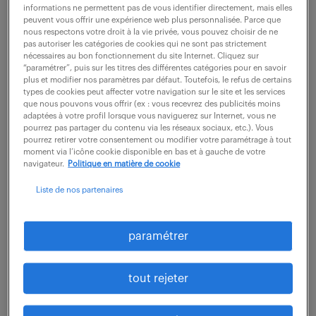
informations ne permettent pas de vous identifier directement, mais elles
peuvent vous offrir une expérience web plus personnalisée. Parce que
Au sein du laboratoire, votre quotidien s'articule
nous respectons votre droit à la vie privée, vous pouvez choisir de ne
pas autoriser les catégories de cookies qui ne sont pas strictement
autour de la gestion rigoureuse des analyses de
nécessaires au bon fonctionnement du site Internet. Cliquez sur
“paramétrer”, puis sur les titres des différentes catégories pour en savoir
laboratoire. Vous prenez activement part à la
plus et modifier nos paramètres par défaut. Toutefois, le refus de certains
réception ainsi qu'à la préparation des différents...
types de cookies peut affecter votre navigation sur le site et les services
que nous pouvons vous offrir (ex : vous recevrez des publicités moins
adaptées à votre profil lorsque vous naviguerez sur Internet, vous ne
pourrez pas partager du contenu via les réseaux sociaux, etc.). Vous
voir l'offre
pourrez retirer votre consentement ou modifier votre paramétrage à tout
moment via l’icône cookie disponible en bas et à gauche de votre
navigateur.
Politique en matière de cookie
Liste de nos partenaires
chargé d’affaires bureau d'études
en
paramétrer
électricité/instrumentation/régul
ation (f/h)
tout rejeter
3 août 2026