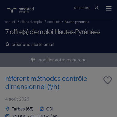
s'inscrire
accueil
/
offres d'emploi
/
occitanie
/
hautes-pyrenees
7 offre(s) d'emploi Hautes-Pyrénées
créer une alerte email
modifier votre recherche
référent méthodes contrôle
dimensionnel (f/h)
4 août 2026
Tarbes (65)
CDI
34 000 - 40 000 € / an