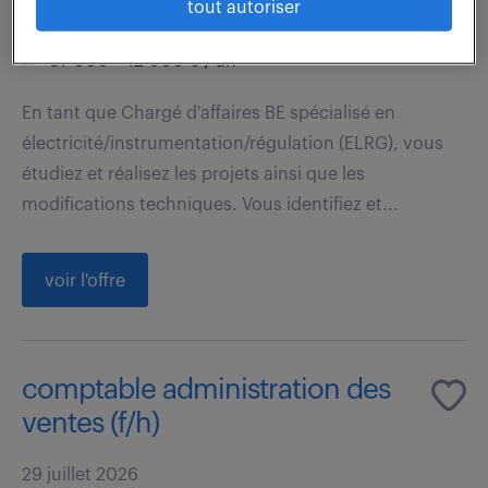
tout autoriser
Lannemezan (65)
intérim
6 mois
37 000 - 42 000 € / an
En tant que Chargé d'affaires BE spécialisé en
électricité/instrumentation/régulation (ELRG), vous
étudiez et réalisez les projets ainsi que les
modifications techniques. Vous identifiez et...
voir l'offre
comptable administration des
ventes (f/h)
29 juillet 2026