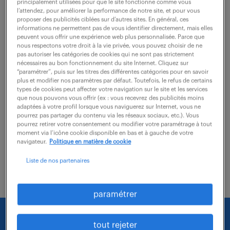
Orleans (45)
CDI
principalement utilisées pour que le site fonctionne comme vous
l’attendez, pour améliorer la performance de notre site, et pour vous
27 000 - 28 000 € / an
proposer des publicités ciblées sur d’autres sites. En général, ces
informations ne permettent pas de vous identifier directement, mais elles
peuvent vous offrir une expérience web plus personnalisée. Parce que
Quelles responsabilités captivantes attendez-vous en
nous respectons votre droit à la vie privée, vous pouvez choisir de ne
tant que Gestionnaire des marchés (F/H) ? Dans le
pas autoriser les catégories de cookies qui ne sont pas strictement
nécessaires au bon fonctionnement du site Internet. Cliquez sur
cadre de ce poste, vous serez responsable de la
“paramétrer”, puis sur les titres des différentes catégories pour en savoir
plus et modifier nos paramètres par défaut. Toutefois, le refus de certains
gestion rigoureuse et du suivi des marchés...
types de cookies peut affecter votre navigation sur le site et les services
que nous pouvons vous offrir (ex : vous recevrez des publicités moins
adaptées à votre profil lorsque vous naviguerez sur Internet, vous ne
pourrez pas partager du contenu via les réseaux sociaux, etc.). Vous
voir l'offre
pourrez retirer votre consentement ou modifier votre paramétrage à tout
moment via l’icône cookie disponible en bas et à gauche de votre
navigateur.
Politique en matière de cookie
Liste de nos partenaires
paramétrer
Nous faisons le maximum pour trouver un emploi
tout rejeter