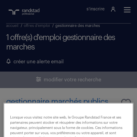
s'inscrire
accueil
/
offres d'emploi
/
gestionnaire des marches
1 offre(s) d'emploi gestionnaire des
marches
créer une alerte email
modifier votre recherche
gestionnaire marchés publics
(f/h)
Lorsque vous visitez notre site web, le Groupe Randstad France et ses
partenaires peuvent stocker et récupérer des informations sur votre
23 février 2026
navigateur, principalement sous la forme de cookies. Ces informations
peuvent porter sur vous, vos préférences ou votre appareil, et sont