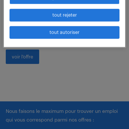
Quelles opportunités souhaitez-vous explorer en tant
tout rejeter
que Gestionnaire de patrimoine (F/H) ? Intégré·e au
sein d'une entité spécialisée en gestion patrimoniale,
tout autoriser
vous contribuerez à...
voir l'offre
Nous faisons le maximum pour trouver un emploi
qui vous correspond parmi nos offres :