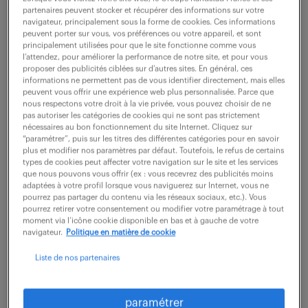
Paris 06 (75)
CDI
partenaires peuvent stocker et récupérer des informations sur votre
45 000 - 55 000 € / an
navigateur, principalement sous la forme de cookies. Ces informations
peuvent porter sur vous, vos préférences ou votre appareil, et sont
principalement utilisées pour que le site fonctionne comme vous
Rattachement & Cadre de travail Rattaché(e) au
l’attendez, pour améliorer la performance de notre site, et pour vous
proposer des publicités ciblées sur d’autres sites. En général, ces
service comptabilité gérance, vous prenez en charge
informations ne permettent pas de vous identifier directement, mais elles
la gestion technique d'un patrimoine immobilier
peuvent vous offrir une expérience web plus personnalisée. Parce que
nous respectons votre droit à la vie privée, vous pouvez choisir de ne
varié, principalement axée sur les activités...
pas autoriser les catégories de cookies qui ne sont pas strictement
nécessaires au bon fonctionnement du site Internet. Cliquez sur
“paramétrer”, puis sur les titres des différentes catégories pour en savoir
plus et modifier nos paramètres par défaut. Toutefois, le refus de certains
voir l'offre
types de cookies peut affecter votre navigation sur le site et les services
que nous pouvons vous offrir (ex : vous recevrez des publicités moins
adaptées à votre profil lorsque vous naviguerez sur Internet, vous ne
pourrez pas partager du contenu via les réseaux sociaux, etc.). Vous
pourrez retirer votre consentement ou modifier votre paramétrage à tout
moment via l’icône cookie disponible en bas et à gauche de votre
gestionnaire de patrimoine (f/h)
navigateur.
Politique en matière de cookie
Liste de nos partenaires
8 juin 2026
Courbevoie (92)
intérim
12 mois
paramétrer
45 000 - 50 000 € / an